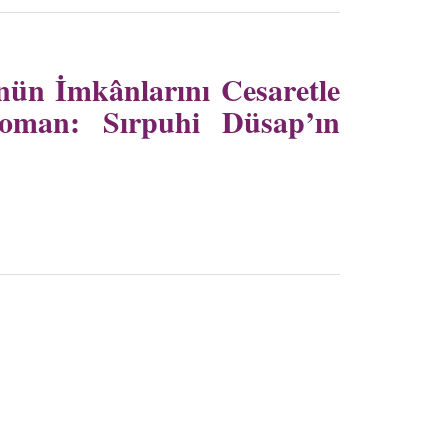
n İmkânlarını Cesaretle
oman: Sırpuhi Düsap’ın