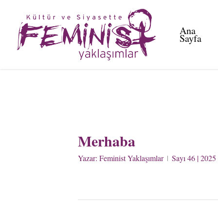
Skip
to
Ana
main
Sayfa
content
Merhaba
Yazar:
Feminist Yaklaşımlar
Sayı 46 | 2025