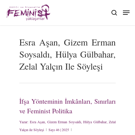
Skip
to
search
main
content
Esra Aşan, Gizem Erman
Soysaldı, Hülya Gülbahar,
Zelal Yalçın Ile Söyleşi
İfşa Yönteminin İmkânları, Sınırları
ve Feminist Politika
Yazar:
Esra Aşan, Gizem Erman Soysaldı, Hülya Gülbahar, Zelal
Yalçın ile Söyleşi
Sayı 46 | 2025