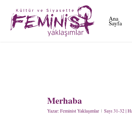
Skip
to
Ana
main
Sayfa
content
Merhaba
Yazar:
Feminist Yaklaşımlar
Sayı 31-32 | H