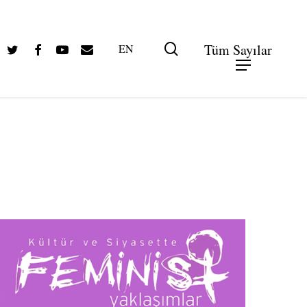
Twitter
Facebook
Youtube
Email
search
Tüm Sayılar
EN