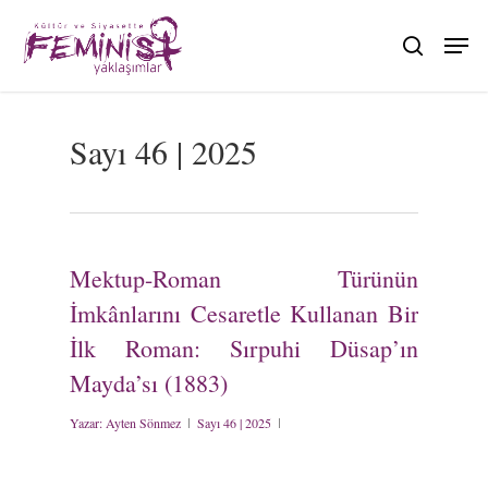
Skip
to
search
main
content
Sayı 46 | 2025
Mektup-Roman Türünün
İmkânlarını Cesaretle Kullanan Bir
İlk Roman: Sırpuhi Düsap’ın
Mayda’sı (1883)
Yazar:
Ayten Sönmez
Sayı 46 | 2025