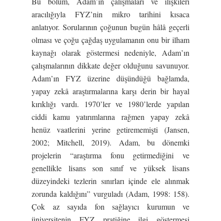
Bu bölüm, Adam’ın çalışmaları ve ilişkileri
aracılığıyla FYZ’nin mikro tarihini kısaca
anlatıyor. Sorularının çoğunun bugün hâlâ geçerli
olması ve çoğu çağdaş uygulamanın onu bir ilham
kaynağı olarak göstermesi nedeniyle, Adam’ın
çalışmalarının dikkate değer olduğunu savunuyor.
Adam’ın FYZ üzerine düşündüğü bağlamda,
yapay zekâ araştırmalarına karşı derin bir hayal
kırıklığı vardı. 1970’ler ve 1980’lerde yapılan
ciddi kamu yatırımlarına rağmen yapay zekâ
henüz vaatlerini yerine getirememişti (Jansen,
2002; Mitchell, 2019). Adam, bu dönemki
projelerin “araştırma fonu getirmediğini ve
genellikle lisans son sınıf ve yüksek lisans
düzeyindeki tezlerin sınırları içinde ele alınmak
zorunda kaldığını” vurguladı (Adam, 1998: 158).
Çok az sayıda fon sağlayıcı kurumun ve
üniversitenin FYZ pratiğine ilgi göstermesi