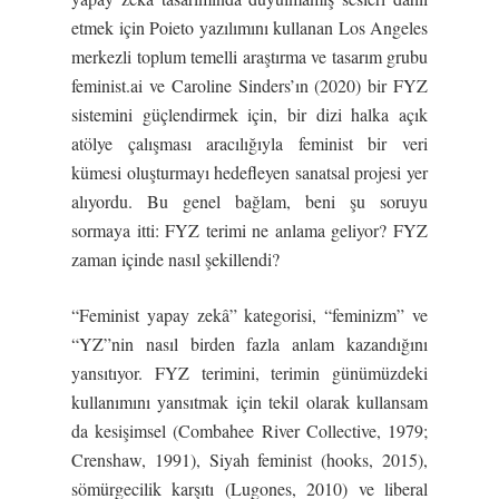
etmek için Poieto yazılımını kullanan Los Angeles
merkezli toplum temelli araştırma ve tasarım grubu
feminist.ai ve Caroline Sinders’ın (2020) bir FYZ
sistemini güçlendirmek için, bir dizi halka açık
atölye çalışması aracılığıyla feminist bir veri
kümesi oluşturmayı hedefleyen sanatsal projesi yer
alıyordu. Bu genel bağlam, beni şu soruyu
sormaya itti: FYZ terimi ne anlama geliyor? FYZ
zaman içinde nasıl şekillendi?
“Feminist yapay zekâ” kategorisi, “feminizm” ve
“YZ”nin nasıl birden fazla anlam kazandığını
yansıtıyor. FYZ terimini, terimin günümüzdeki
kullanımını yansıtmak için tekil olarak kullansam
da kesişimsel (Combahee River Collective, 1979;
Crenshaw, 1991), Siyah feminist (hooks, 2015),
sömürgecilik karşıtı (Lugones, 2010) ve liberal