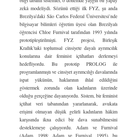
bilgi tabanlı sistemler, o dönemde yaygın bir yapay
zekâ modeliydi. Sözünü ettiği ilk FYZ, şu anda
Brezilya’daki São Carlos Federal Üniversitesi’nde
bilgisayar bilimleri öğretim üyesi olan Brezilyalı
öğrencisi Chloe Furnival tarafından 1993 yılında
prototipleştirilmişti. FYZ projesi, Birleşik
Krallık’taki toplumsal cinsiyete dayalı ayrımcılık
konularına dair feminist içtihatları derlemeyi
hedefliyordu. Bu prototip PROLOG ile
programlanmıştı ve cinsiyet ayrımcılığı davalarında
ispat yükünün, haklarının ihlal edildiğini
göstermek zorunda olan kadınların üzerinde
olduğu gerçeğine dayanıyordu. Sistem, bir feminist
içtihat veri tabanından yararlanarak, avukata
erişimi olmayan düşük gelirli kadınların hâkim
karşısında ikna edici bir dava sunabilmesini
desteklemeye çalışıyordu. Adam ve Furnival
(Adam, 1998; Adam ve Furnival, 1995), bu