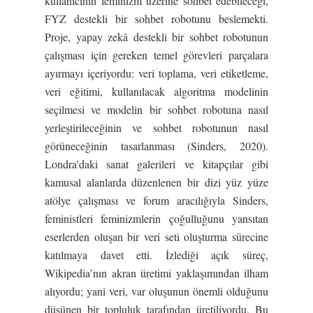
kullanıcının feminizm üzerine sohbet edebileceği,
FYZ destekli bir sohbet robotunu beslemekti.
Proje, yapay zekâ destekli bir sohbet robotunun
çalışması için gereken temel görevleri parçalara
ayırmayı içeriyordu: veri toplama, veri etiketleme,
veri eğitimi, kullanılacak algoritma modelinin
seçilmesi ve modelin bir sohbet robotuna nasıl
yerleştirileceğinin ve sohbet robotunun nasıl
görüneceğinin tasarlanması (Sinders, 2020).
Londra’daki sanat galerileri ve kitapçılar gibi
kamusal alanlarda düzenlenen bir dizi yüz yüze
atölye çalışması ve forum aracılığıyla Sinders,
feministleri feminizmlerin çoğulluğunu yansıtan
eserlerden oluşan bir veri seti oluşturma sürecine
katılmaya davet etti. İzlediği açık süreç,
Wikipedia’nın akran üretimi yaklaşımından ilham
alıyordu; yani veri, var oluşunun önemli olduğunu
düşünen bir topluluk tarafından üretiliyordu. Bu