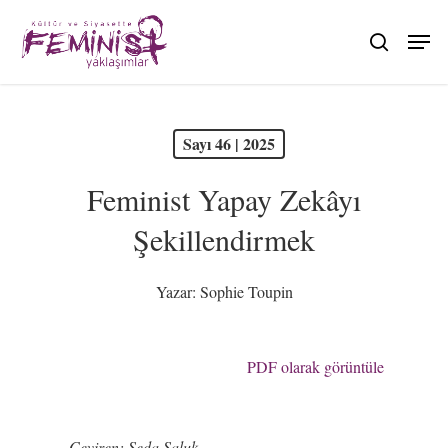
Skip
to
search
main
content
PDF olarak görüntüle
Sayı 46 | 2025
Feminist Yapay Zekâyı
Şekillendirmek
Yazar:
Sophie Toupin
PDF olarak görüntüle
Çeviren: Seda Saluk