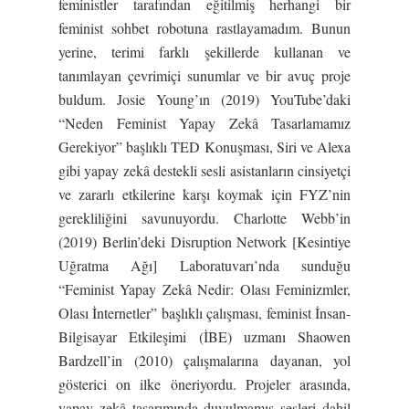
feministler tarafından eğitilmiş herhangi bir
feminist sohbet robotuna rastlayamadım. Bunun
yerine, terimi farklı şekillerde kullanan ve
tanımlayan çevrimiçi sunumlar ve bir avuç proje
buldum. Josie Young’ın (2019) YouTube’daki
“Neden Feminist Yapay Zekâ Tasarlamamız
Gerekiyor” başlıklı TED Konuşması, Siri ve Alexa
gibi yapay zekâ destekli sesli asistanların cinsiyetçi
ve zararlı etkilerine karşı koymak için FYZ’nin
gerekliliğini savunuyordu. Charlotte Webb’in
(2019) Berlin’deki Disruption Network [Kesintiye
Uğratma Ağı] Laboratuvarı’nda sunduğu
“Feminist Yapay Zekâ Nedir: Olası Feminizmler,
Olası İnternetler” başlıklı çalışması, feminist İnsan-
Bilgisayar Etkileşimi (İBE) uzmanı Shaowen
Bardzell’in (2010) çalışmalarına dayanan, yol
gösterici on ilke öneriyordu. Projeler arasında,
yapay zekâ tasarımında duyulmamış sesleri dahil