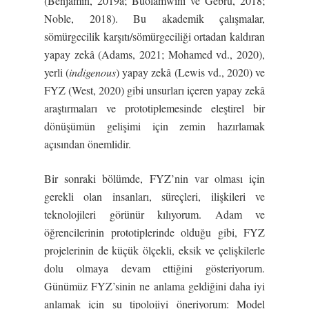
(Benjamin, 2019a; Buolamwini ve Gebru, 2018;
Noble, 2018). Bu akademik çalışmalar,
sömürgecilik karşıtı/sömürgeciliği ortadan kaldıran
yapay zekâ (Adams, 2021; Mohamed vd., 2020),
yerli (
indigenous
) yapay zekâ (Lewis vd., 2020) ve
FYZ (West, 2020) gibi unsurları içeren yapay zekâ
araştırmaları ve prototiplemesinde eleştirel bir
dönüşümün gelişimi için zemin hazırlamak
açısından önemlidir.
Bir sonraki bölümde, FYZ’nin var olması için
gerekli olan insanları, süreçleri, ilişkileri ve
teknolojileri görünür kılıyorum. Adam ve
öğrencilerinin prototiplerinde olduğu gibi, FYZ
projelerinin de küçük ölçekli, eksik ve çelişkilerle
dolu olmaya devam ettiğini gösteriyorum.
Günümüz FYZ’sinin ne anlama geldiğini daha iyi
anlamak için şu tipolojiyi öneriyorum: Model