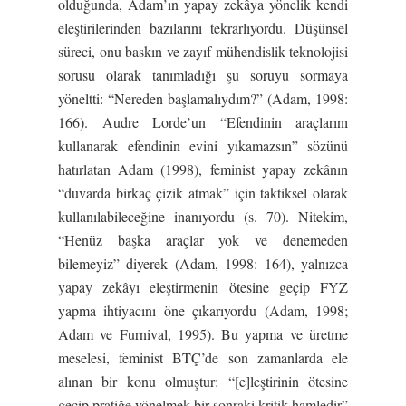
olduğunda, Adam’ın yapay zekâya yönelik kendi
eleştirilerinden bazılarını tekrarlıyordu. Düşünsel
süreci, onu baskın ve zayıf mühendislik teknolojisi
sorusu olarak tanımladığı şu soruyu sormaya
yöneltti: “Nereden başlamalıydım?” (Adam, 1998:
166). Audre Lorde’un “Efendinin araçlarını
kullanarak efendinin evini yıkamazsın” sözünü
hatırlatan Adam (1998), feminist yapay zekânın
“duvarda birkaç çizik atmak” için taktiksel olarak
kullanılabileceğine inanıyordu (s. 70). Nitekim,
“Henüz başka araçlar yok ve denemeden
bilemeyiz” diyerek (Adam, 1998: 164), yalnızca
yapay zekâyı eleştirmenin ötesine geçip FYZ
yapma ihtiyacını öne çıkarıyordu (Adam, 1998;
Adam ve Furnival, 1995). Bu yapma ve üretme
meselesi, feminist BTÇ’de son zamanlarda ele
alınan bir konu olmuştur: “[e]leştirinin ötesine
geçip pratiğe yönelmek bir sonraki kritik hamledir”