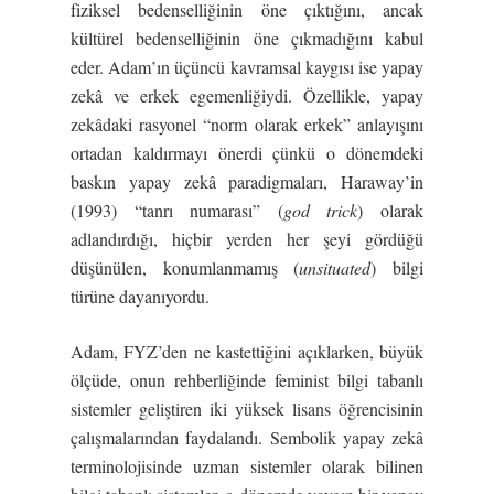
fiziksel bedenselliğinin öne çıktığını, ancak
kültürel bedenselliğinin öne çıkmadığını kabul
eder. Adam’ın üçüncü kavramsal kaygısı ise yapay
zekâ ve erkek egemenliğiydi. Özellikle, yapay
zekâdaki rasyonel “norm olarak erkek” anlayışını
ortadan kaldırmayı önerdi çünkü o dönemdeki
baskın yapay zekâ paradigmaları, Haraway’in
(1993) “tanrı numarası” (
god trick
) olarak
adlandırdığı, hiçbir yerden her şeyi gördüğü
düşünülen, konumlanmamış (
unsituated
) bilgi
türüne dayanıyordu.
Adam, FYZ’den ne kastettiğini açıklarken, büyük
ölçüde, onun rehberliğinde feminist bilgi tabanlı
sistemler geliştiren iki yüksek lisans öğrencisinin
çalışmalarından faydalandı. Sembolik yapay zekâ
terminolojisinde uzman sistemler olarak bilinen