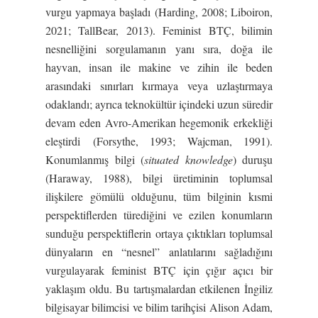
vurgu yapmaya başladı (Harding, 2008; Liboiron,
2021; TallBear, 2013). Feminist BTÇ, bilimin
nesnelliğini sorgulamanın yanı sıra, doğa ile
hayvan, insan ile makine ve zihin ile beden
arasındaki sınırları kırmaya veya uzlaştırmaya
odaklandı; ayrıca teknokültür içindeki uzun süredir
devam eden Avro-Amerikan hegemonik erkekliği
eleştirdi (Forsythe, 1993; Wajcman, 1991).
Konumlanmış bilgi (
situated knowledge
) duruşu
(Haraway, 1988), bilgi üretiminin toplumsal
ilişkilere gömülü olduğunu, tüm bilginin kısmi
perspektiflerden türediğini ve ezilen konumların
sunduğu perspektiflerin ortaya çıktıkları toplumsal
dünyaların en “nesnel” anlatılarını sağladığını
vurgulayarak feminist BTÇ için çığır açıcı bir
yaklaşım oldu. Bu tartışmalardan etkilenen İngiliz
bilgisayar bilimcisi ve bilim tarihçisi Alison Adam,