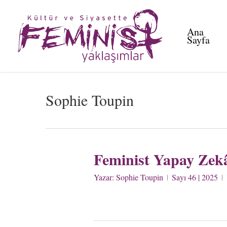
Skip
to
Ana
main
Sayfa
content
Sophie Toupin
Feminist Yapay Zekâ
Yazar:
Sophie Toupin
Sayı 46 | 2025