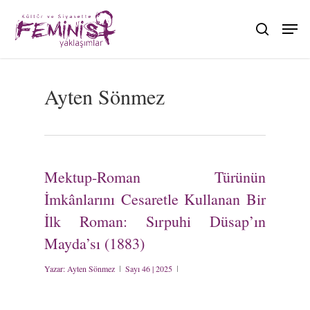
Skip
to
search
main
content
Ayten Sönmez
Mektup-Roman Türünün
İmkânlarını Cesaretle Kullanan Bir
İlk Roman: Sırpuhi Düsap’ın
Mayda’sı (1883)
Yazar:
Ayten Sönmez
Sayı 46 | 2025