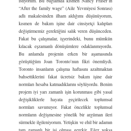
istiyorum. Bu bağlamda kısmen Nancy Fraser’ın
“After the family wage” (Aile Yevmiyesi Sonrası)
adlı makalesinden ilham aldığımı düşünüyorum,
kısmen de bakım işine dair cinsiyetçi kalıpları
değiştirmemiz gerektiğini salık veren düşünceden.
Fakat bu çalışmalar, işyerindeki, bunu mümkün
kılacak eşzamanlı dönüşümlere odaklanmıyordu.
Bu anlamda projenin erken bir aşamasında
görüştüğüm Joan Toronto’nun fikri önemliydi.
Toronto insanların çalışma haftasını azaltmaktan
bahsettiklerini fakat ücretsiz bakım işine dair
normları hesaba katmadıklarını söylüyordu. Benim
projem iyi yarı zamanlı işin korunması gibi yasal
değişikliklerle hayata geçirilecek toplumsal
normları savunuyor. Fakat öncelikle toplumsal
normların değişmesine yönelik bir argüman ileri
sürmekle ilgileniyorum. Yetişkin ve ehil bir adamın
tam zamanlı bir işi olması gerekir. Eğer yoksa