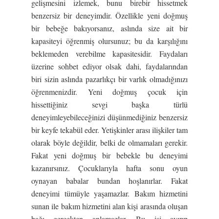
gelişmesini izlemek, bunu birebir hissetmek
benzersiz bir deneyimdir. Özellikle yeni doğmuş
bir bebeğe bakıyorsanız, aslında size ait bir
kapasiteyi öğrenmiş olursunuz; bu da karşılığını
beklemeden verebilme kapasitesidir. Faydaları
üzerine sohbet ediyor olsak dahi, faydalarından
biri sizin aslında pazarlıkçı bir varlık olmadığınızı
öğrenmenizdir. Yeni doğmuş çocuk için
hissettiğiniz sevgi başka türlü
deneyimleyebileceğinizi düşünmediğiniz benzersiz
bir keyfe tekabül eder. Yetişkinler arası ilişkiler tam
olarak böyle değildir, belki de olmamaları gerekir.
Fakat yeni doğmuş bir bebekle bu deneyimi
kazanırsınız. Çocuklarıyla hafta sonu oyun
oynayan babalar bundan hoşlanırlar. Fakat
deneyimi tümüyle yaşamazlar. Bakım hizmetini
sunan ile bakım hizmetini alan kişi arasında oluşan
bağı gerçekten anlamazlar. Bu işi ayırıp