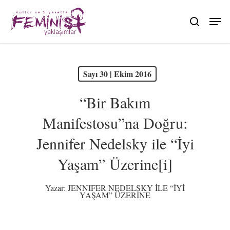
Skip
to
search
main
content
PDF olarak görüntüle
Sayı 30 | Ekim 2016
“Bir Bakım
Manifestosu”na Doğru:
Jennifer Nedelsky ile “İyi
Yaşam” Üzerine[i]
Yazar:
JENNIFER NEDELSKY İLE “İYİ
YAŞAM” ÜZERİNE