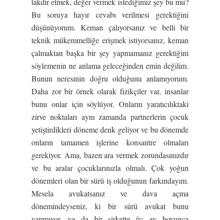
takdir etmek, değer vermek istediğimiz şey bu mu?
Bu soruya hayır cevabı verilmesi gerektiğini
düşünüyorum. Keman çalıyorsanız ve belli bir
teknik mükemmelliğe erişmek istiyorsanız, keman
çalmaktan başka bir şey yapmamanız gerektiğini
söylemenin ne anlama geleceğinden emin değilim.
Bunun neresinin doğru olduğunu anlamıyorum.
Daha zor bir örnek olarak fizikçiler var, insanlar
bunu onlar için söylüyor. Onların yaratıcılıktaki
zirve noktaları aynı zamanda partnerlerin çocuk
yetiştirdikleri döneme denk geliyor ve bu dönemde
onların tamamen işlerine konsantre olmaları
gerekiyor. Ama, bazen ara vermek zorundasınızdır
ve bu aralar çocuklarınızla olmalı. Çok yoğun
dönemleri olan bir sürü iş olduğunun farkındayım.
Mesela avukatsanız ve dava açma
dönemindeyseniz, ki bir sürü avukat bunu
yapmıyor, ya da bir şirkette üç ay boyunca