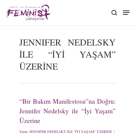
Skip
to
search
main
content
JENNIFER NEDELSKY
İLE “İYİ YAŞAM”
ÜZERİNE
“Bir Bakım Manifestosu”na Doğru:
Jennifer Nedelsky ile “İyi Yaşam”
Üzerine
Yazar:
JENNIFER NEDELSKY İLE “İYİ YAŞAM” ÜZERİNE