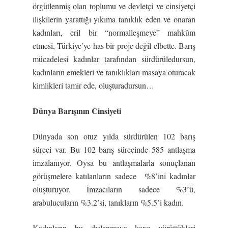
örgütlenmiş olan toplumu ve devletçi ve cinsiyetçi
ilişkilerin yarattığı yıkıma tanıklık eden ve onaran
kadınları, eril bir “normalleşmeye” mahkûm
etmesi, Türkiye’ye has bir proje değil elbette. Barış
mücadelesi kadınlar tarafından sürdürüledursun,
kadınların emekleri ve tanıklıkları masaya oturacak
kimlikleri tamir ede, oluşturadursun…
Dünya Barı
ş
ının Cinsiyeti
Dünyada son otuz yılda sürdürülen 102 barış
süreci var. Bu 102 barış sürecinde 585 antlaşma
imzalanıyor. Oysa bu antlaşmalarla sonuçlanan
görüşmelere katılanların sadece %8’ini kadınlar
oluşturuyor. İmzacıların sadece %3’ü,
arabulucuların %3.2’si, tanıkların %5.5’i kadın.
Kadınların bu dışlanmaya karşı yürüttükleri