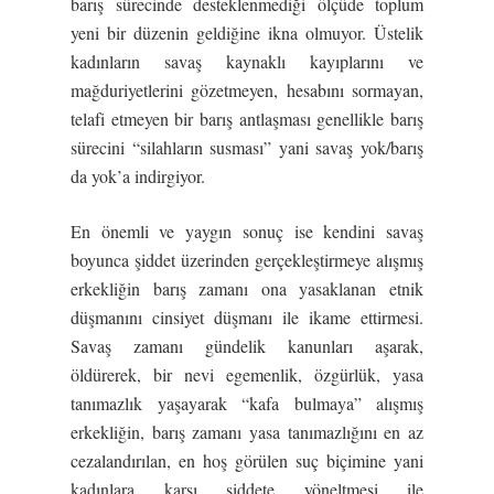
barış sürecinde desteklenmediği ölçüde toplum
yeni bir düzenin geldiğine ikna olmuyor. Üstelik
kadınların savaş kaynaklı kayıplarını ve
mağduriyetlerini gözetmeyen, hesabını sormayan,
telafi etmeyen bir barış antlaşması genellikle barış
sürecini “silahların susması” yani savaş yok/barış
da yok’a indirgiyor.
En önemli ve yaygın sonuç ise kendini savaş
boyunca şiddet üzerinden gerçekleştirmeye alışmış
erkekliğin barış zamanı ona yasaklanan etnik
düşmanını cinsiyet düşmanı ile ikame ettirmesi.
Savaş zamanı gündelik kanunları aşarak,
öldürerek, bir nevi egemenlik, özgürlük, yasa
tanımazlık yaşayarak “kafa bulmaya” alışmış
erkekliğin, barış zamanı yasa tanımazlığını en az
cezalandırılan, en hoş görülen suç biçimine yani
kadınlara karşı şiddete yöneltmesi ile