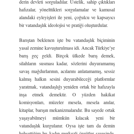
derin devleti sorguladılar. Üstelik, sahip çıktıkları
hafızalar, yönelttikleri sorgulamalar ve kamusal
alandaki eyleyişleri ile yeni, çoğulcu ve kapsayıcı
bir vatandaşlık ideolojisi ve pratiği oluşturdular.
Barıştan beklenen işte bu vatandaşlık biçiminin
yasal zemine kavuşturulması idi. Ancak Türkiye’ye
barış geç geldi. Birçok ülkede barış demek,
silahların susması kadar, sözlerini duyuramamış
savaş mağdurlarının, acılarını anlatamamış, sessiz
kalmış halkın sesini duyurabileceği platformlar
yaratmak, vatandaşlığı yeniden ortak bir hafızayla
inşa etmek demektir. O yüzden hakikat
komisyonları, müzeler mesela, mesela anılar,
kitaplar, barışın mekanizmalarıdır. Bu sayede ortak
yaşayabilmeyi mümkün kılacak yeni bir
vatandaşlık kurgulanır. Oysa işte tam da demin
bahsettiğim bu kadın-merkezli örgütler sayesinde,