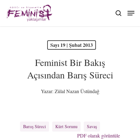
Skip
to
search
main
content
PDF olarak görüntüle
Sayı 19 | Şubat 2013
Feminist Bir Bakış
Açısından Barış Süreci
Yazar:
Zülal Nazan Üstündağ
Barıış Süreci
Kürt Sorunu
Savaş
PDF olarak görüntüle