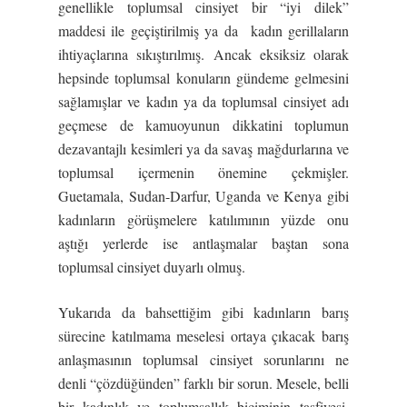
genellikle toplumsal cinsiyet bir “iyi dilek”
maddesi ile geçiştirilmiş ya da kadın gerillaların
ihtiyaçlarına sıkıştırılmış. Ancak eksiksiz olarak
hepsinde toplumsal konuların gündeme gelmesini
sağlamışlar ve kadın ya da toplumsal cinsiyet adı
geçmese de kamuoyunun dikkatini toplumun
dezavantajlı kesimleri ya da savaş mağdurlarına ve
toplumsal içermenin önemine çekmişler.
Guetamala, Sudan-Darfur, Uganda ve Kenya gibi
kadınların görüşmelere katılımının yüzde onu
aştığı yerlerde ise antlaşmalar baştan sona
toplumsal cinsiyet duyarlı olmuş.
Yukarıda da bahsettiğim gibi kadınların barış
sürecine katılmama meselesi ortaya çıkacak barış
anlaşmasının toplumsal cinsiyet sorunlarını ne
denli “çözdüğünden” farklı bir sorun. Mesele, belli
bir kadınlık ve toplumsallık biçiminin tasfiyesi,