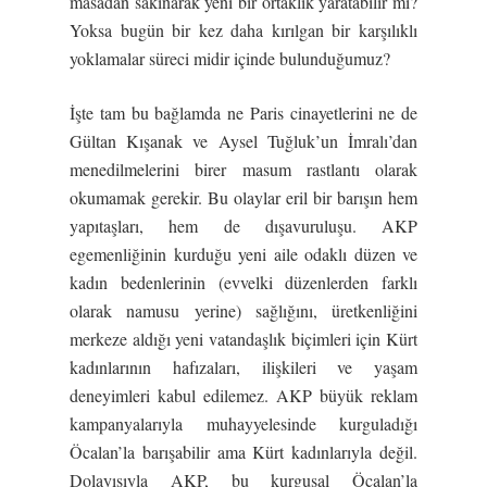
masadan sakınarak yeni bir ortaklık yaratabilir mi?
Yoksa bugün bir kez daha kırılgan bir karşılıklı
yoklamalar süreci midir içinde bulunduğumuz?
İşte tam bu bağlamda ne Paris cinayetlerini ne de
Gültan Kışanak ve Aysel Tuğluk’un İmralı’dan
menedilmelerini birer masum rastlantı olarak
okumamak gerekir. Bu olaylar eril bir barışın hem
yapıtaşları, hem de dışavuruluşu. AKP
egemenliğinin kurduğu yeni aile odaklı düzen ve
kadın bedenlerinin (evvelki düzenlerden farklı
olarak namusu yerine) sağlığını, üretkenliğini
merkeze aldığı yeni vatandaşlık biçimleri için Kürt
kadınlarının hafızaları, ilişkileri ve yaşam
deneyimleri kabul edilemez. AKP büyük reklam
kampanyalarıyla muhayyelesinde kurguladığı
Öcalan’la barışabilir ama Kürt kadınlarıyla değil.
Dolayısıyla AKP, bu kurgusal Öcalan’la