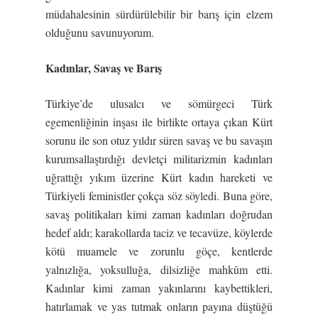
müdahalesinin sürdürülebilir bir barış için elzem
olduğunu savunuyorum.
Kadınlar, Sava
ş
ve Barı
ş
Türkiye’de ulusalcı ve sömürgeci Türk
egemenliğinin inşası ile birlikte ortaya çıkan Kürt
sorunu ile son otuz yıldır süren savaş ve bu savaşın
kurumsallaştırdığı devletçi militarizmin kadınları
uğrattığı yıkım üzerine Kürt kadın hareketi ve
Türkiyeli feministler çokça söz söyledi. Buna göre,
savaş politikaları kimi zaman kadınları doğrudan
hedef aldı; karakollarda taciz ve tecavüze, köylerde
kötü muamele ve zorunlu göçe, kentlerde
yalnızlığa, yoksulluğa, dilsizliğe mahkûm etti.
Kadınlar kimi zaman yakınlarını kaybettikleri,
hatırlamak ve yas tutmak onların payına düştüğü