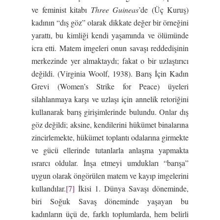
ve feminist kitabı
Three Guineas
’de (Üç Kuruş)
kadının “dış göz” olarak dikkate değer bir örneğini
yarattı, bu kimliği kendi yaşamında ve ölümünde
icra etti. Matem imgeleri onun savaşı reddedişinin
merkezinde yer almaktaydı; fakat o bir uzlaştırıcı
değildi. (Virginia Woolf, 1938). Barış İçin Kadın
Grevi (Women’s Strike for Peace) üyeleri
silahlanmaya karşı ve uzlaşı için annelik retoriğini
kullanarak barış girişimlerinde bulundu. Onlar dış
göz değildi; aksine, kendilerini hükümet binalarına
zincirlemekte, hükümet toplantı odalarına girmekte
ve gücü ellerinde tutanlarla anlaşma yapmakta
ısrarcı oldular. İnşa etmeyi umdukları “barışa”
uygun olarak öngörülen matem ve kayıp imgelerini
kullandılar.
[7]
İkisi 1. Dünya Savaşı döneminde,
biri Soğuk Savaş döneminde yaşayan bu
kadınların üçü de, farklı toplumlarda, hem belirli