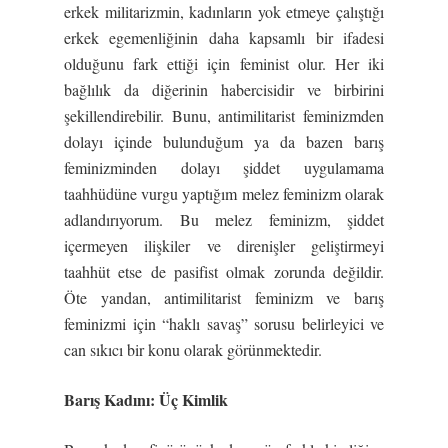
erkek militarizmin, kadınların yok etmeye çalıştığı
erkek egemenliğinin daha kapsamlı bir ifadesi
olduğunu fark ettiği için feminist olur. Her iki
bağlılık da diğerinin habercisidir ve birbirini
şekillendirebilir. Bunu, antimilitarist feminizmden
dolayı içinde bulunduğum ya da bazen barış
feminizminden dolayı şiddet uygulamama
taahhüdüne vurgu yaptığım melez feminizm olarak
adlandırıyorum. Bu melez feminizm, şiddet
içermeyen ilişkiler ve direnişler geliştirmeyi
taahhüt etse de pasifist olmak zorunda değildir.
Öte yandan, antimilitarist feminizm ve barış
feminizmi için “haklı savaş” sorusu belirleyici ve
can sıkıcı bir konu olarak görünmektedir.
Barı
ş
Kadını: Üç Kimlik