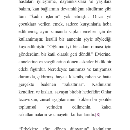
hastaları iyileştirme, dayanıksızlara ve yaşlılara
bakım, kan bağlarının devamlılığını sürdürme gibi
tüm “kadın işlerini” yok etmiştir. Onca yıl
çocuklara verilen emek, sadece kurşunlarla heba
edilmemiş, aynı zamanda sapkın emeller için de
kullanılmıştır. İsrailli bir annenin şöyle söylediği
kaydedilmiştir: “Oğlumu iyi bir adam olması için
gönderdim; bir katil olarak geri döndü.” Evlerine,
annelerine ve sevgililerine dönen askerler bildik bir
edebi figürdür. Neredeyse tanınmaz ve tanıyamaz
durumda, çıldırmış, hayata küsmüş, ruhen ve hatta
gerçekte bedenen “sakattırlar”. Kadınların
kendileri ve kızları, savaşın birebir hedefidir: Onlar
tecavüzün, cinsel aşağılamanın, kökten bir şekilde
toplumsal yerinden edilmenin, kalıcı
sakatlanmaların ve cinayetin kurbanlarıdır.
[8]
“Erkeklere göre dönen dünyanın” kadınların