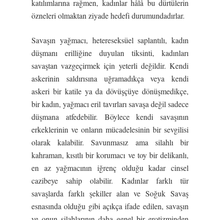
katılımlarına rağmen, kadınlar hâlâ bu dürtülerin
özneleri olmaktan ziyade hedefi durumundadırlar.
Savaşın yağmacı, hetereseksüel saplantılı, kadın
düşmanı erilliğine duyulan tiksinti, kadınları
savaştan vazgeçirmek için yeterli değildir. Kendi
askerinin saldırısına uğramadıkça veya kendi
askeri bir katile ya da dövüşçüye dönüşmedikçe,
bir kadın, yağmacı eril tavırları savaşa değil sadece
düşmana atfedebilir. Böylece kendi savaşının
erkeklerinin ve onların mücadelesinin bir sevgilisi
olarak kalabilir. Savunmasız ama silahlı bir
kahraman, kısıtlı bir korumacı ve toy bir delikanlı,
en az yağmacının iğrenç olduğu kadar cinsel
cazibeye sahip olabilir. Kadınlar farklı tür
savaşlarda farklı şekiller alan ve Soğuk Savaş
esnasında olduğu gibi açıkça ifade edilen, savaşın
ve onun silahlarının daha genel bir erotizminden