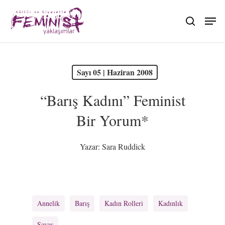
Skip
to
search
main
content
PDF olarak görüntüle
Sayı 05 | Haziran 2008
“Barış Kadını” Feminist
Bir Yorum*
Yazar:
Sara Ruddick
Annelik
Barış
Kadın Rolleri
Kadınlık
Savaş