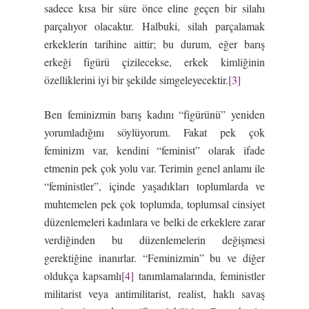
sadece kısa bir süre önce eline geçen bir silahı
parçalıyor olacaktır. Halbuki, silah parçalamak
erkeklerin tarihine aittir; bu durum, eğer barış
erkeği figürü çizilecekse, erkek kimliğinin
özelliklerini iyi bir şekilde simgeleyecektir.
[3]
Ben feminizmin barış kadını “figürünü” yeniden
yorumladığını söylüyorum. Fakat pek çok
feminizm var, kendini “feminist” olarak ifade
etmenin pek çok yolu var. Terimin genel anlamı ile
“feministler”, içinde yaşadıkları toplumlarda ve
muhtemelen pek çok toplumda, toplumsal cinsiyet
düzenlemeleri kadınlara ve belki de erkeklere zarar
verdiğinden bu düzenlemelerin değişmesi
gerektiğine inanırlar. “Feminizmin” bu ve diğer
oldukça kapsamlı
[4]
tanımlamalarında, feministler
militarist veya antimilitarist, realist, haklı savaş