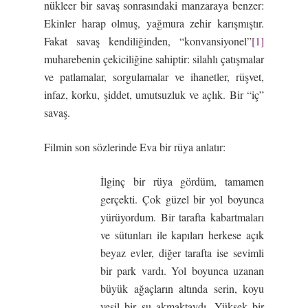
nükleer bir savaş sonrasındaki manzaraya benzer:
Ekinler harap olmuş, yağmura zehir karışmıştır.
Fakat savaş kendiliğinden, “konvansiyonel”
[1]
muharebenin çekiciliğine sahiptir: silahlı çatışmalar
ve patlamalar, sorgulamalar ve ihanetler, rüşvet,
infaz, korku, şiddet, umutsuzluk ve açlık. Bir “iç”
savaş.
Filmin son sözlerinde Eva bir rüya anlatır:
İlginç bir rüya gördüm, tamamen
gerçekti. Çok güzel bir yol boyunca
yürüyordum. Bir tarafta kabartmaları
ve sütunları ile kapıları herkese açık
beyaz evler, diğer tarafta ise sevimli
bir park vardı. Yol boyunca uzanan
büyük ağaçların altında serin, koyu
yeşil bir su akmaktaydı. Yüksek bir