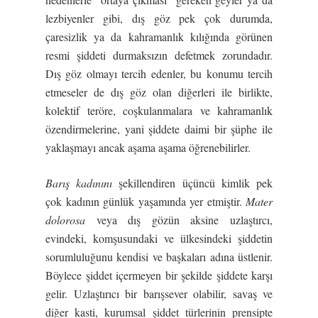
lezbiyenler gibi, dış göz pek çok durumda,
çaresizlik ya da kahramanlık kılığında görünen
resmi şiddeti durmaksızın defetmek zorundadır.
Dış göz olmayı tercih edenler, bu konumu tercih
etmeseler de dış göz olan diğerleri ile birlikte,
kolektif teröre, coşkulanmalara ve kahramanlık
özendirmelerine, yani şiddete daimi bir şüphe ile
yaklaşmayı ancak aşama aşama öğrenebilirler.
Barı
ş
kadınını
şekillendiren üçüncü kimlik pek
çok kadının günlük yaşamında yer etmiştir.
Mater
dolorosa
veya dış gözün aksine uzlaştırcı,
evindeki, komşusundaki ve ülkesindeki şiddetin
sorumluluğunu kendisi ve başkaları adına üstlenir.
Böylece şiddet içermeyen bir şekilde şiddete karşı
gelir. Uzlaştırıcı bir barışsever olabilir, savaş ve
diğer kasti, kurumsal şiddet türlerinin prensipte