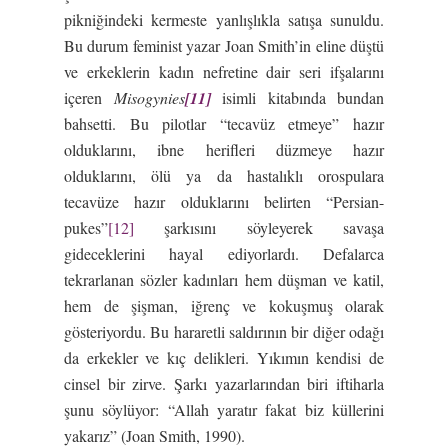
pikniğindeki kermeste yanlışlıkla satışa sunuldu.
Bu durum feminist yazar Joan Smith’in eline düştü
ve erkeklerin kadın nefretine dair seri ifşalarını
içeren
Misogynies
[11]
isimli kitabında bundan
bahsetti. Bu pilotlar “tecavüz etmeye” hazır
olduklarını, ibne herifleri düzmeye hazır
olduklarını, ölü ya da hastalıklı orospulara
tecavüze hazır olduklarını belirten “Persian-
pukes”
[12]
şarkısını söyleyerek savaşa
gideceklerini hayal ediyorlardı. Defalarca
tekrarlanan sözler kadınları hem düşman ve katil,
hem de şişman, iğrenç ve kokuşmuş olarak
gösteriyordu. Bu hararetli saldırının bir diğer odağı
da erkekler ve kıç delikleri. Yıkımın kendisi de
cinsel bir zirve. Şarkı yazarlarından biri iftiharla
şunu söylüyor: “Allah yaratır fakat biz küllerini
yakarız” (Joan Smith, 1990).