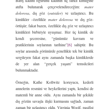
Barış kadını figürünü kadının üç farklı kimliğine
atıfta bulunarak çerçevelendireceğim:
mater
dolorosa
, dış göz (
outsider
) ve uzlaştırıcı. Bu
kimlikler –özellikle
mater dolorosa
ve dış göz-
örtüşür; fakat bazen, özellikle dış göz ve uzlaştırıcı
kimlikleri birbiriyle uyuşmaz. Her üç kimlik de
kendi şeceresine, “günümüz kavram ve
pratiklerinin soylarının tarihine”
[6]
sahiptir. Bu
soylar arasında görünürde genellikle tek bir kimlik
sergileyen fakat aynı zamanda başka kimliklerde
de yer alan “gerçek yaşam” temsilcileri
bulunmaktadır.
Örneğin, Kathe Kollwitz koruyucu, kederli
annelerin resmini ve heykellerini yaptı, kendisi de
matemli bir anne oldu. Aynı zamanda bir şekilde
dış gözün savaşla ilişki kurmasını sağladı, zaman
zaman bir uzlaştırıcı oldu. Virginia Woolf, pasifist