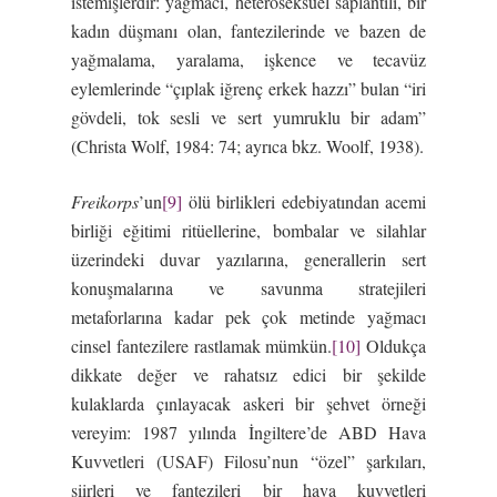
istemişlerdir: yağmacı, heteroseksüel saplantılı, bir
kadın düşmanı olan, fantezilerinde ve bazen de
yağmalama, yaralama, işkence ve tecavüz
eylemlerinde “çıplak iğrenç erkek hazzı” bulan “iri
gövdeli, tok sesli ve sert yumruklu bir adam”
(Christa Wolf, 1984: 74; ayrıca bkz. Woolf, 1938).
Freikorps
’un
[9]
ölü birlikleri edebiyatından acemi
birliği eğitimi ritüellerine, bombalar ve silahlar
üzerindeki duvar yazılarına, generallerin sert
konuşmalarına ve savunma stratejileri
metaforlarına kadar pek çok metinde yağmacı
cinsel fantezilere rastlamak mümkün.
[10]
Oldukça
dikkate değer ve rahatsız edici bir şekilde
kulaklarda çınlayacak askeri bir şehvet örneği
vereyim: 1987 yılında İngiltere’de ABD Hava
Kuvvetleri (USAF) Filosu’nun “özel” şarkıları,
şiirleri ve fantezileri bir hava kuvvetleri