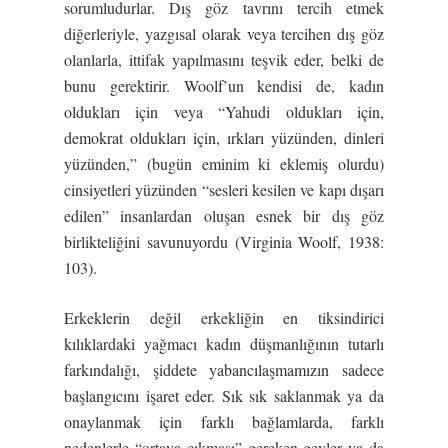
sorumludurlar. Dış göz tavrını tercih etmek
diğerleriyle, yazgısal olarak veya tercihen dış göz
olanlarla, ittifak yapılmasını teşvik eder, belki de
bunu gerektirir. Woolf’un kendisi de, kadın
oldukları için veya “Yahudi oldukları için,
demokrat oldukları için, ırkları yüzünden, dinleri
yüzünden,” (bugün eminim ki eklemiş olurdu)
cinsiyetleri yüzünden “sesleri kesilen ve kapı dışarı
edilen” insanlardan oluşan esnek bir dış göz
birlikteliğini savunuyordu (Virginia Woolf, 1938:
103).
Erkeklerin değil erkekliğin en tiksindirici
kılıklardaki yağmacı kadın düşmanlığının tutarlı
farkındalığı, şiddete yabancılaşmamızın sadece
başlangıcını işaret eder. Sık sık saklanmak ya da
onaylanmak için farklı bağlamlarda, farklı
nedenlerle “ortaya çıkması” gereken geyler ya da