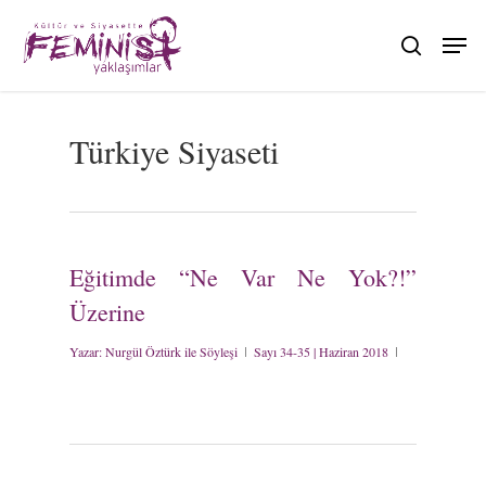
Skip
to
search
main
content
Türkiye Siyaseti
Eğitimde “Ne Var Ne Yok?!”
Üzerine
Yazar:
Nurgül Öztürk ile Söyleşi
Sayı 34-35 | Haziran 2018