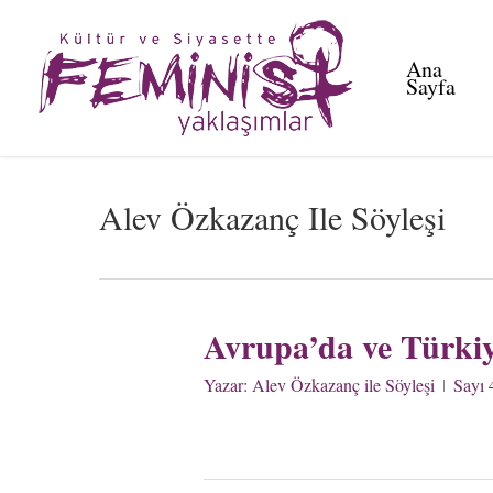
Skip
to
Ana
main
Sayfa
content
Alev Özkazanç Ile Söyleşi
Avrupa’da ve Türkiy
Yazar:
Alev Özkazanç ile Söyleşi
Sayı 