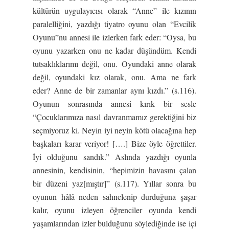
kültürün uygulayıcısı olarak “Anne” ile kızının
paralelliğini, yazdığı tiyatro oyunu olan “Evcilik
Oyunu”nu annesi ile izlerken fark eder: “Oysa, bu
oyunu yazarken onu ne kadar düşündüm. Kendi
tutsaklıklarımı değil, onu. Oyundaki anne olarak
değil, oyundaki kız olarak, onu. Ama ne fark
eder? Anne de bir zamanlar aynı kızdı.” (s.116).
Oyunun sonrasında annesi kırık bir sesle
“Çocuklarımıza nasıl davranmamız gerektiğini biz
seçmiyoruz ki. Neyin iyi neyin kötü olacağına hep
başkaları karar veriyor! [….] Bize öyle öğrettiler.
İyi olduğunu sandık.” Aslında yazdığı oyunla
annesinin, kendisinin, “hepimizin havasını çalan
bir düzeni yaz[mıştır]” (s.117). Yıllar sonra bu
oyunun hâlâ neden sahnelenip durduğuna şaşar
kalır, oyunu izleyen öğrenciler oyunda kendi
yaşamlarından izler bulduğunu söylediğinde ise içi