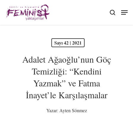
Skip
to
search
main
content
PDF olarak görüntüle
Sayı 42 | 2021
Adalet Ağaoğlu’nun Göç
Temizliği: “Kendini
Yazmak” ve Fatma
İnayet’le Karşılaşmalar
Yazar:
Ayten Sönmez