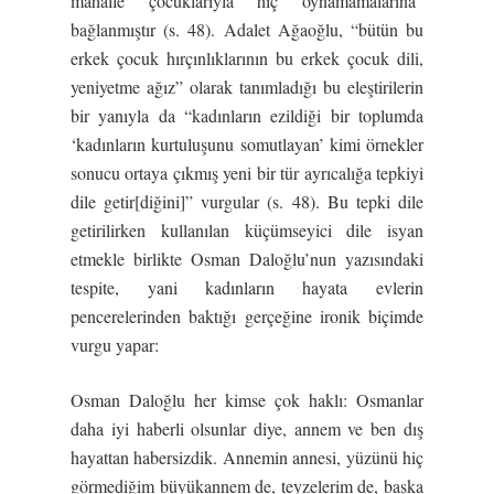
mahalle çocuklarıyla hiç oynamamalarına”
bağlanmıştır (s. 48). Adalet Ağaoğlu, “bütün bu
erkek çocuk hırçınlıklarının bu erkek çocuk dili,
yeniyetme ağız” olarak tanımladığı bu eleştirilerin
bir yanıyla da “kadınların ezildiği bir toplumda
‘kadınların kurtuluşunu somutlayan’ kimi örnekler
sonucu ortaya çıkmış yeni bir tür ayrıcalığa tepkiyi
dile getir[diğini]” vurgular (s. 48). Bu tepki dile
getirilirken kullanılan küçümseyici dile isyan
etmekle birlikte Osman Daloğlu’nun yazısındaki
tespite, yani kadınların hayata evlerin
pencerelerinden baktığı gerçeğine ironik biçimde
vurgu yapar:
Osman Daloğlu her kimse çok haklı: Osmanlar
daha iyi haberli olsunlar diye, annem ve ben dış
hayattan habersizdik. Annemin annesi, yüzünü hiç
görmediğim büyükannem de, teyzelerim de, başka