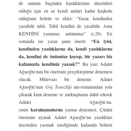
de onların bugünkü kimliklerinin düzeltileri
olduğu için en az kendi anıları kadar kuşkulu
olduğunu belirtir ve ekler: “Yazar, kendinden
yazabilir tabii. Tabii kendini de yazabilir. Ama
KENDİNİ yazamaz, anlatamaz” (s.28). En
“En iyisi,
sonunda ise yazar şunu önerir:
kendinden yazdıklarını da, kendi yazdıklarını
da, kendini de önümüze koyup, bir yazarı biz
kafamızda kendimiz yazsak?”
Bu yazı Adalet
Ağaoğlu’nun bu önerisini gerçekleştirme denemesi
olacak. Mütevazı bir deneme. Adalet
Ağaoğlu’nun
Göç Temizliği
anı-romanından yola
çıkarak kimi deneme ve mektuplarını dahil ederek
Adalet Ağaoğlu’nu,
karşılaşmalarını
onun
yazma denemesi. Çünkü
önerisine uyarak Adalet Ağaoğlu’nu yazdıkları
üzerinden yazmak istediğimde kafamda beliren