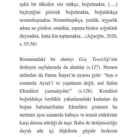
ışıklı bir ülkeden söz ettikçe, boğulmakta. [….]
hiçleştiğini görerek boğulmakta, boğuldukça
nemrutlaşmakta. Nemrutlaştıkça, yenilik, uygarlık
adına ne görürse ortalıkta, topuna birden soğukluk
duymakta, hatta kin toplamakta…(Ağaoğlu, 2020,
s. 55-56)
Romanındaki bu alıntıyı
Göç Temizliği
’nin
ilerleyen sayfalarında da alıntılar (s.127). Hemen
ardından da Fatma İnayet’in uyarısı gelir: “Sen o
romanda Aysel’i ve yaşıtlarını değil, asıl Salim
Efendileri yazmalıydın!” (s.128). Kendileri
boğuldukça özellikle yakınlarındaki kadınları da
boğan babaları/Salim Efendileri gösteren bu
metinler aynı zamanda babaya ve temsil ettiklerine
karşı durma niteliği de taşır. Baba ile iletişimsizliğe
dayalı aile içi ilişkilerin gitgide herkesin