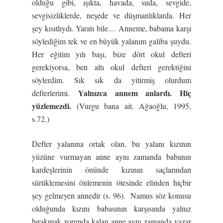
olduğu gibi, ışıkta, havada, suda, sevgide,
sevgisizliklerde, neşede ve düşmanlıklarda. Her
şey kısıtlıydı. Yaratı bile… Anneme, babama karşı
söylediğim tek ve en büyük yalanım galiba şuydu.
Her eğitim yılı başı, bize dört okul defteri
gerekiyorsa, ben altı okul defteri gerektiğini
söylerdim. Sık sık da yitirmiş olurdum
Yalnızca annem anlardı. Hiç
defterlerimi.
yüzlemezdi.
(Vurgu bana ait. Ağaoğlu, 1995,
s.72.)
Defter yalanına ortak olan, bu yalanı kızının
yüzüne vurmayan anne aynı zamanda babanın
kardeşlerinin önünde kızının saçlarından
sürüklemesini önlemenin ötesinde elinden hiçbir
şey gelmeyen annedir (s. 96). Namus söz konusu
olduğunda kızını babasının karşısında yalnız
bırakmak zorunda kalan anne aynı zamanda yazar