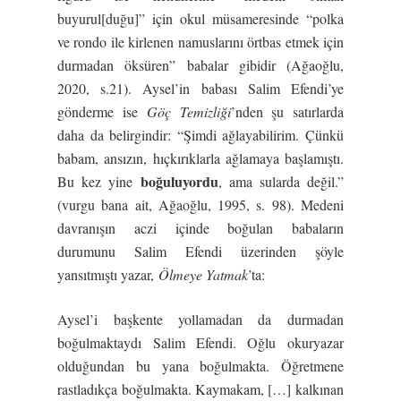
buyurul[duğu]” için okul müsameresinde “polka
ve rondo ile kirlenen namuslarını örtbas etmek için
durmadan öksüren” babalar gibidir (Ağaoğlu,
2020, s.21). Aysel’in babası Salim Efendi’ye
gönderme ise
Göç Temizliği
’nden şu satırlarda
daha da belirgindir: “Şimdi ağlayabilirim. Çünkü
babam, ansızın, hıçkırıklarla ağlamaya başlamıştı.
boğuluyordu
Bu kez yine
, ama sularda değil.”
(vurgu bana ait, Ağaoğlu, 1995, s. 98). Medeni
davranışın aczi içinde boğulan babaların
durumunu Salim Efendi üzerinden şöyle
yansıtmıştı yazar,
Ölmeye Yatmak
’ta:
Aysel’i başkente yollamadan da durmadan
boğulmaktaydı Salim Efendi. Oğlu okuryazar
olduğundan bu yana boğulmakta. Öğretmene
rastladıkça boğulmakta. Kaymakam, […] kalkınan