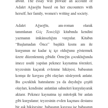
about. The essay will provide an account of
Adalet Ağaoğlu based on her encounters with
herself, her family, women’s writing and society.
Adalet Ağaoğlu, anı-roman olarak
tanımlanan
Göç Temizliği
kitabında kendini
yazmanın imkânsızlığını vurgular. Kitabın
“Başlamadan Önce” başlıklı kısmı anı ile
kurgunun ne kadar iç içe olduğunu göstermek
üzere düzenlenmiş gibidir. Örneğin çocukluğunda
imece usulü yapılan pekmez kaynatma törenleri,
teyzesinin kaçarak evlenme hikâyesi, babasının
komşu ile kavgası gibi olayları süsleyerek anlatır.
Bu çocukluk hatıralarını ya da duyduğu çeşitli
olayları, kendisine anlatılan sahneleri kurgulayarak
aktarır. Pekmez kaynatma işi mitolojik bir anlatı
gibi kurgulanır; teyzesinin evden kaçması destansı
bir aşk hikâyesine, babasının kavgası ise babasının