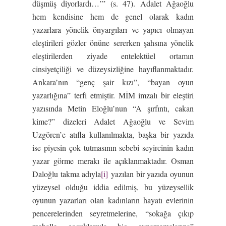
düşmüş diyorlardı…’” (s. 47). Adalet Ağaoğlu
hem kendisine hem de genel olarak kadın
yazarlara yönelik önyargıları ve yapıcı olmayan
eleştirileri gözler önüne sererken şahsına yönelik
eleştirilerden ziyade entelektüel ortamın
cinsiyetçiliği ve düzeysizliğine hayıflanmaktadır.
Ankara’nın “genç şair kızı”, “bayan oyun
yazarlığına” terfi etmiştir. MİM imzalı bir eleştiri
yazısında Metin Eloğlu’nun “A şırfıntı, cakan
kime?” dizeleri Adalet Ağaoğlu ve Sevim
Uzgören’e atıfla kullanılmakta, başka bir yazıda
ise piyesin çok tutmasının sebebi seyircinin kadın
yazar görme merakı ile açıklanmaktadır. Osman
Daloğlu takma adıyla
[i]
yazılan bir yazıda oyunun
yüzeysel olduğu iddia edilmiş, bu yüzeysellik
oyunun yazarları olan kadınların hayatı evlerinin
pencerelerinden seyretmelerine, “sokağa çıkıp