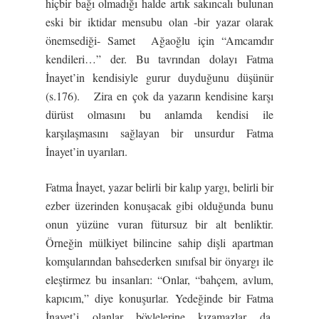
hiçbir bağı olmadığı halde artık sakıncalı bulunan
eski bir iktidar mensubu olan -bir yazar olarak
önemsediği- Samet Ağaoğlu için “Amcamdır
kendileri…” der. Bu tavrından dolayı Fatma
İnayet’in kendisiyle gurur duyduğunu düşünür
(s.176). Zira en çok da yazarın kendisine karşı
dürüst olmasını bu anlamda kendisi ile
karşılaşmasını sağlayan bir unsurdur Fatma
İnayet’in uyarıları.
Fatma İnayet, yazar belirli bir kalıp yargı, belirli bir
ezber üzerinden konuşacak gibi olduğunda bunu
onun yüzüne vuran fütursuz bir alt benliktir.
Örneğin mülkiyet bilincine sahip dişli apartman
komşularından bahsederken sınıfsal bir önyargı ile
eleştirmez bu insanları: “Onlar, “bahçem, avlum,
kapıcım,” diye konuşurlar. Yedeğinde bir Fatma
İnayet’i olanlar böylelerine kızamazlar da.