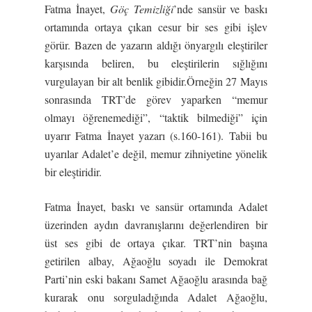
Fatma İnayet,
Göç Temizliği
’nde sansür ve baskı
ortamında ortaya çıkan cesur bir ses gibi işlev
görür. Bazen de yazarın aldığı önyargılı eleştiriler
karşısında beliren, bu eleştirilerin sığlığını
vurgulayan bir alt benlik gibidir.Örneğin 27 Mayıs
sonrasında TRT’de görev yaparken “memur
olmayı öğrenemediği”, “taktik bilmediği” için
uyarır Fatma İnayet yazarı (s.160-161). Tabii bu
uyarılar Adalet’e değil, memur zihniyetine yönelik
bir eleştiridir.
Fatma İnayet, baskı ve sansür ortamında Adalet
üzerinden aydın davranışlarını değerlendiren bir
üst ses gibi de ortaya çıkar. TRT’nin başına
getirilen albay, Ağaoğlu soyadı ile Demokrat
Parti’nin eski bakanı Samet Ağaoğlu arasında bağ
kurarak onu sorguladığında Adalet Ağaoğlu,