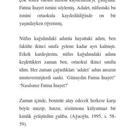
Fatma İnayet ismini söylemiş. Adalet, nüfustaki bu
ismini ortaokula kaydedildiğinde on bir
yaşındayken öğrenmiş.
Nüfus kağıdındaki adımla hayattaki adım, ben
fakülte ikinci sınıfa gelene kadar ayrı kalmıştı.
Erkek kardeşlerim, nüfus kağıdımdaki adımı
keşfettikleri zaman ben, ortaokul ikinci sınıfta
idim. Her zaman çağırdıkları ‘adalet’ adını ansızın
unutuvermişlerdi sanki. ‘Günaydın Fatma İnayet!’
‘Nasılsınız Fatma İnayet?’
Zaman içinde, benimle alay edecek herkese karşı
böyle muzip, hınzır, sözümona külyutmaz bir
kimlik geliştirdim galiba. (Ağaoğlu, 1995, s. 58-
59).