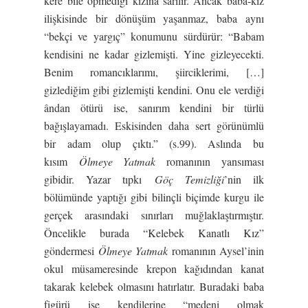
kere bile öpmediği kızına sarılır. Ancak baba-kız
ilişkisinde bir dönüşüm yaşanmaz, baba aynı
“bekçi ve yargıç” konumunu sürdürür: “Babam
kendisini ne kadar gizlemişti. Yine gizleyecekti.
Benim romancıklarımı, şiirciklerimi, […]
gizlediğim gibi gizlemişti kendini. Onu ele verdiği
ândan ötürü ise, sanırım kendini bir türlü
bağışlayamadı. Eskisinden daha sert görünümlü
bir adam olup çıktı.” (s.99). Aslında bu
kısım
Ölmeye Yatmak
romanının yansıması
gibidir. Yazar tıpkı
Göç Temizliği
’nin ilk
bölümünde yaptığı gibi bilinçli biçimde kurgu ile
gerçek arasındaki sınırları muğlaklaştırmıştır.
Öncelikle burada “Kelebek Kanatlı Kız”
göndermesi
Ölmeye Yatmak
romanının Aysel’inin
okul müsameresinde krepon kağıdından kanat
takarak kelebek olmasını hatırlatır. Buradaki baba
figürü ise kendilerine “medeni olmak