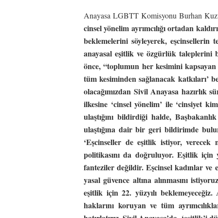
Anayasa LGBTT Komisyonu Burhan Kuzu’nun 
cinsel yönelim ayrımcılığı ortadan kaldır
beklemelerini söyleyerek, eşcinsellerin
anayasal eşitlik ve özgürlük taleplerini
önce, “toplumun her kesimini kapsayan 
tüm kesiminden sağlanacak katkıları’ bek
olacağımızdan Sivil Anayasa hazırlık sür
ilkesine ‘cinsel yönelim’ ile ‘cinsiyet k
ulaştığını bildirdiği halde, Başbakan
ulaştığına dair bir geri bildirimde bu
‘Eşcinseller de eşitlik istiyor, verece
politikasını da doğruluyor. Eşitlik için
fanteziler değildir. Eşcinsel kadınlar v
yasal güvence altına alınmasını istiyo
eşitlik için 22. yüzyılı beklemeyeceğiz.
haklarını koruyan ve tüm ayrımcılıkla
hatırlatırız.
Sivil Anayasa’da, ‘eşitlik’i d