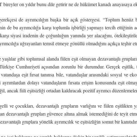
T bireyler on yıldır bunu dile getirir ne de hükümet kanadı anayasaya 
 gerekçesi de ayrımcılığın başka bir açık göstergesi. “Toplum henü
n de bu ayrımcılığa karşı toplumla işbirliği yapmayı tercih ettiğinin aç
arşı siyasi iradenin de çoğunluğun yanında yer alacağını, ötekileştiri
ımcılığa uğrayanları temsil etmeye gönüllü olmadığını açıkça teşhir et
yaşlılar gibi toplumsal alanda fiilen eşit olmayan dezavantajlı gruplara
Türkiye Cumhuriyeti açısından zorunlu bir durumdur. Gerçek eşitlik, 
vatandaşa eşit fırsat tanınsa bile, vatandaşlar arasındaki sosyal ve ekono
bi ayrımlardan dolayı vatandaşların fırsata erişim konusunda eşit olm
il, ancak fiili eşitsizliği ortadan kaldıracak pozitif ayrımcı düzenlemelerl
elli ve çocukları, dezavantajlı grupların varlığını ve fiilen eşitlikten
n dezavantajlı grupları güvence altına almak istemediğini de teyit etm
avantajlı gruplara yönelik ayrımcılık ve eşitsizliğin somut bir kanıtıdır
ne işçi haklarına ne azınlık haklarına ilişkin bir yenilik getirmemektedi