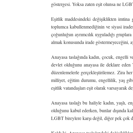
göstergesi. Yoksa zaten eşit olunsa ne LGB
Eşitlik maddesindeki değişiklikten imtina
toplumca kabullenmediğinin ve siyasi iradeni
çoğunluğun ayrımcılık uyguladığı gruplara k
almak konusunda irade göstermeyeceğini, ayr
Anayasa taslağında kadın, çocuk, engelli ve 
devlet olduğunu anayasa ile deklare eden 
düzenlemelerle gerçekleştirilemez. Zira her 
milliyet, eğitim durumu, engellilik, yaş gi
eşitlik vatandaşları eşit olarak varsayarak değ
Anayasa taslağı bu haliyle kadın, yaşlı, eng
olduğunu kabul ederken, bunlar dışında kala
LGBT bireylere karşı değil, diğer pek çok dez
Kaldı ki, Anayasa taslağındaki değişiklikler 