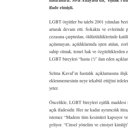
ifade etmişti.
LGBT örgütler bu talebi 2001 yılından beri ç
artarak devam etti. Sokakta ve evlerinde 
cezasına çarptırılan, öldürüldüklerinde katil
açılamayan, açıldıklarında işten atılan, zo
sahip olmak, temel hak ve özgürlüklerden eş
LGBT bireyleri “hasta (!)” ilan eden açıkl
Selma Kavaf’ın hastalık açıklamasına ilişki
eklenmemesinin neye tekabül ettiğini irdel
yeter.
Öncelikle, LGBT bireyleri eşitlik maddesi 
açık ifadesidir. Her ne kadar ayrımcılık iti
istemez “Madem tüm kesimleri kapsıyor ve 
geliyor. “Cinsel yönelim ve cinsiyet kimliğ