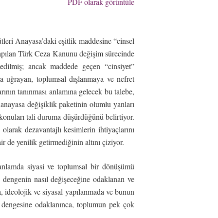
PDF olarak görüntüle
leri Anayasa’daki eşitlik maddesine “cinsel
 yapılan Türk Ceza Kanunu değişim sürecinde
p edilmiş; ancak maddede geçen “cinsiyet”
ığa uğrayan, toplumsal dışlanmaya ve nefret
larının tanınması anlamına gelecek bu talebe,
anayasa değişiklik paketinin olumlu yanları
 konuları tali duruma düşürdüğünü belirtiyor.
larak dezavantajlı kesimlerin ihtiyaçlarını
r de yenilik getirmediğinin altını çiziyor.
k anlamda siyasi ve toplumsal bir dönüşümü
ki dengenin nasıl değişeceğine odaklanan ve
a, ideolojik ve siyasal yapılanmada ve bunun
er dengesine odaklanınca, toplumun pek çok