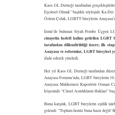
Kaos GL Derneği tarafından gerçekleştirile
Eşcinsel Olmak” başlıklı söyleşide Ka-D
Özlem Çolak, LGBTT bireylerin Anayasa’nın eş
İzmir’de bulunan Siyah Pembe Üçgen LGBT
cinayetin hedefi haline getirilen LGBT
tarafından dillendirildiği üzere; ilk eta
Anayasa ve reformlar, LGBT bireyleri y
ifade ederek yineledi.
Her yıl Kaos GL Derneği tarafından düzen
Anayasa Forumu’nda, LGBT bireylerin 10. m
Anayasa Mahkemesi Raportörü Osman Can 
köşesinde “Cinsel Azınlıkların Hakları” başl
Buna karşılık, LGBT bireylerin eşitlik ta
gelendi: “Toplum henüz buna hazır değil! B