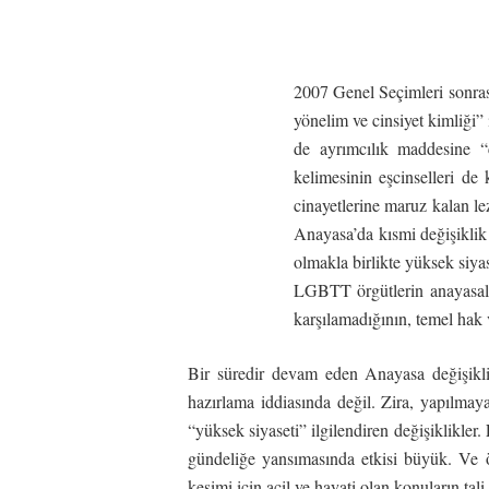
2007 Genel Seçimleri sonras
yönelim ve cinsiyet kimliği
de ayrımcılık maddesine “c
kelimesinin eşcinselleri de
cinayetlerine maruz kalan lez
Anayasa’da kısmi değişiklik
olmakla birlikte yüksek siya
LGBTT örgütlerin anayasal h
karşılamadığının, temel hak v
Bir süredir devam eden Anayasa değişikliğ
hazırlama iddiasında değil. Zira, yapılmay
“yüksek siyaseti” ilgilendiren değişiklikle
gündeliğe yansımasında etkisi büyük. Ve ö
kesimi için acil ve hayati olan konuların t