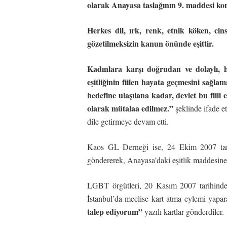
olarak Anayasa taslağının 9. maddesi ko
Herkes dil, ırk, renk, etnik köken, cin
gözetilmeksizin kanun önünde eşittir.
Kadınlara karşı doğrudan ve dolaylı, he
eşitliğinin fiilen hayata geçmesini sağl
hedefine ulaşılana kadar, devlet bu fiili
olarak mütalaa edilmez.”
şeklinde ifade et
dile getirmeye devam etti.
Kaos GL Derneği ise, 24 Ekim 2007 tar
göndererek, Anayasa’daki eşitlik maddesine “
LGBT örgütleri, 20 Kasım 2007 tarihind
İstanbul’da meclise kart atma eylemi ya
talep ediyorum”
yazılı kartlar gönderdiler.