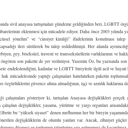
ında sivil anayasa tartışmaları gündeme geldiğinden beri, LGBTT örgüt
” ibarelerinin eklenmesi için mücadele ediyor. Daha önce 2003 yılında
insel yönelim” ve “cinsiyet kimliği” ifadelerinin konulması tale
 kapsadığı ileri sürülerek bu talep reddedilmişti. Her alanda ayrımcıl
biyen, gey, biseksüel, travesti ve transseksüellerin varlıklarının ve hak
 öngören son pakette de yer verilmiyor. Yasemin Öz, bu yazısında son 
sete endekslendiğini, kadınlar ve LGBTT bireylerle ilgili acil ve hayati
ak mücadelesinde yaptığı çalışmaları hatırlatırken paketin toplumsal o
e özgürlüklerini güvence altına almadığının, işçi ve azınlık haklarına dai
i çalışmaları gösteriyor ki, tartışılan Anayasa değişiklikleri gerçe
a çalışılan değişiklikler, yasama, yürütme ve yargı organları arasında
r. Elbette bu “yüksek siyaset” denen mefhumun her bir bireyin yaşamınd
nerilen değişikliklerin de olumlu yanları var. Ancak, zihniyet güçl
ali duruma düşmesi ve toplumun taleplerine sıra gelmemesi de kaçınılmaz.