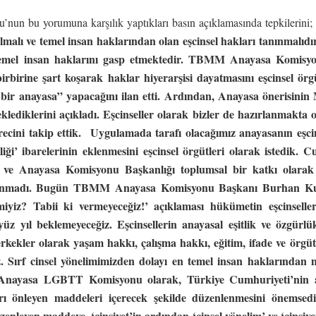
bu yorumuna karşılık yaptıkları basın açıklamasında tepkilerini;
ılmalı ve temel insan haklarından olan eşcinsel hakları tanınmalıdır.
 temel insan haklarını gasp etmektedir.
TBMM Anayasa Komisyon
 birbirine şart koşarak haklar hiyerarşisi dayatmasını eşcinsel ör
bir anayasa” yapacağını ilan etti. Ardından, Anayasa önerisinin 
lediklerini açıkladı. Eşcinseller olarak bizler de hazırlanmakta o
ecini takip ettik. Uygulamada tarafı olacağımız anayasanın eşcinse
imliği’ ibarelerinin eklenmesini eşcinsel örgütleri olarak istedik.
lık ve Anayasa Komisyonu Başkanlığı toplumsal bir katkı olarak
lunmadı.
Bugün TBMM Anayasa Komisyonu Başkanı Burhan K
k miyiz? Tabii ki vermeyeceğiz!’ açıklaması hükümetin eşcinsell
 yüz yıl beklemeyeceğiz. Eşcinsellerin anayasal eşitlik ve özgürl
e erkekler olarak yaşam hakkı, çalışma hakkı, eğitim, ifade ve örgü
ruz. Sırf cinsel yönelimimizden dolayı en temel insan haklarında
Anayasa LGBTT Komisyonu olarak, Türkiye Cumhuriyeti’nin an
rı önleyen maddeleri içerecek şekilde düzenlenmesini önemsediğ
üzenleyen maddeye, ‘cinsiyet’in ardından ‘cinsel yönelim’ ve ‘cinsiye