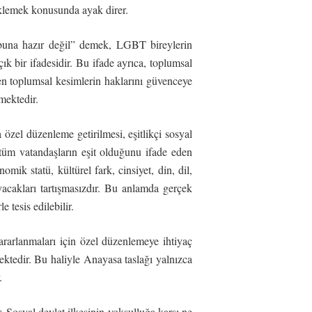
eklemek konusunda ayak direr.
z buna hazır değil” demek, LGBT bireylerin
ık bir ifadesidir. Bu ifade ayrıca, toplumsal
len toplumsal kesimlerin haklarını güvenceye
mektedir.
 özel düzenleme getirilmesi, eşitlikçi sosyal
tüm vatandaşların eşit olduğunu ifade eden
mik statü, kültürel fark, cinsiyet, din, dil,
ayacakları tartışmasızdır. Bu anlamda gerçek
e tesis edilebilir.
 yararlanmaları için özel düzenlemeye ihtiyaç
ektedir. Bu haliyle Anayasa taslağı yalnızca
.
r. Sosyal devlet ilkesinin yoksulluğa karşı ne