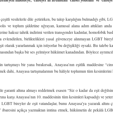
eşitli vesilelerle dile getirirken, bu talep karşılığını bulmadığı gibi, L
polis ve toplum şiddetine uğrayan, kamusal alana adım attıkları anda 
lerine haksız tahrik indirimi verilen transgender kadınlar, homofobik bask
rla evlendirilen, birliktelikleri yasal güvenceye alınmayan LGBT bireyl
it olarak yararlanmak için istiyorlar bu değişikliği oysaki. Bu talebe 
amasından başka bir ses gelmiyor hükümet kanadından. Böylece ayrımcıl
n tartışmayı bir yana bırakırsak, Anayasa’nın eşitlik maddesine “cins
emek dahi, Anayasa tartışmalarının bu hâliyle toplumun tüm kesimlerin
ile garanti altına almayı reddetmek esasen “Siz o kadar da eşit değil
razına karşı Anayasa’nın 10. maddesinin tüm kesimleri kapsadığı ve yeterli
LGBT bireyler de eşit vatandaşlar, bunu Anayasa’ya yazarak altını 
i” ibaresini açıkça yazmaktan imtina etmek, hükümetin de pekâlâ LGBT 