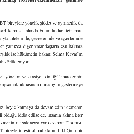
GBT bireylere yönelik şiddet ve ayrımcılık da
sırf kamusal alanda bulundukları için para
ıyla ailelerinde, çevrelerinde ve işyerlerinde
er yalnızca diğer vatandaşlarla eşit haklara
karşılık ise hükümetin bakanı Selma Kavaf’ın
ık körükleniyor.
el yönelim ve cinsiyet kimliği” ibarelerinin
i kapsamak iddiasında olmadığını göstermeye
siniz, böyle kalmaya da devam edin” demenin
 olduğu iddia edilse de, insanın aklına ister
çizmenin ne sakıncası var o zaman?” sorusu
bireylerin eşit olmadıklarını bildiğinin bir