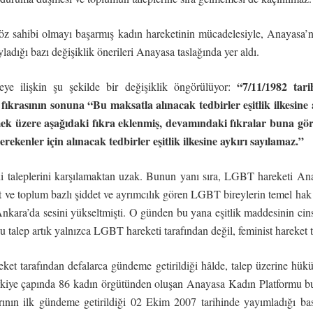
z sahibi olmayı başarmış kadın hareketinin mücadelesiyle, Anayasa’nın
ladığı bazı değişiklik önerileri Anayasa taslağında yer aldı.
“7/11/1982 tari
eye ilişkin şu şekilde bir değişiklik öngörülüyor:
ıkrasının sonuna “Bu maksatla alınacak tedbirler eşitlik ilkesin
k üzere aşağıdaki fıkra eklenmiş, devamındaki fıkralar buna göre te
erekenler için alınacak tedbirler eşitlik ilkesine aykırı sayılamaz.”
i taleplerini karşılamaktan uzak. Bunun yanı sıra, LGBT hareketi An
let ve toplum bazlı şiddet ve ayrımcılık gören LGBT bireylerin temel hak
Ankara’da sesini yükseltmişti. O günden bu yana eşitlik maddesinin cin
u talep artık yalnızca LGBT hareketi tarafından değil, feminist hareket t
et tarafından defalarca gündeme getirildiği hâlde, talep üzerine hükü
kiye çapında 86 kadın örgütünden oluşan Anayasa Kadın Platformu bu
rının ilk gündeme getirildiği 02 Ekim 2007 tarihinde yayımladığı ba