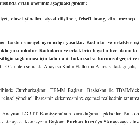
nusunda ortak önerimiz aşağıdaki gibidir:
siyet, cinsel yönelim, siyasi düşünce, felsefi inanç, din, mezhep
r türden cinsiyet ayrımcılığı yasaktır. Kadınlar ve erkekler eş
amakla yükümlüdür. Kadınların ve erkeklerin hayatın her alanında f
 eşitliğin sağlanması için kota dahil hukuksal ve kurumsal geçici ve
ti. O tarihten sonra da Anayasa Kadın Platformu Anayasa taslağı çalışmala
ihinde Cumhurbaşkanı, TBMM Başkanı, Başbakan ile TBMM’deki i
cinsel yönelim” ibaresinin eklenmesini ve eşcinsel realitesinin tanınması
e Anayasa LGBTT Komisyonu’nun kurulduğunu açıkladılar. Bu kom
Burhan Kuzu
“Anayasaya cinse
parak Anayasa Komisyonu Başkanı
‘ya