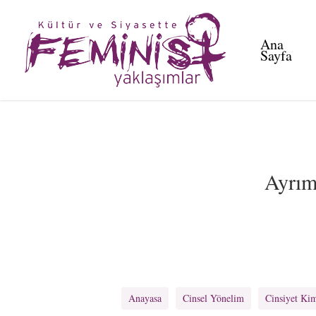
Skip
to
Ana
main
Sayfa
content
Ayrımc
Anayasa
Cinsel Yönelim
Cinsiyet Kim