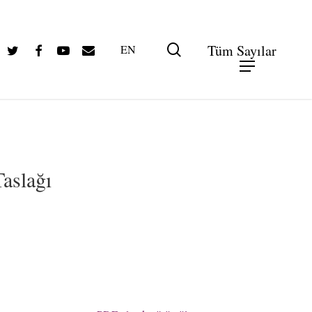
Twitter
Facebook
Youtube
Email
search
Tüm Sayılar
EN
PDF olarak görüntüle
Taslağı