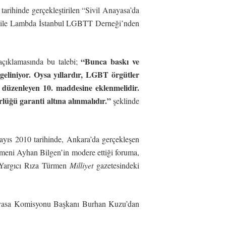
arihinde gerçekleştirilen “Sivil Anayasa’da
l ile Lambda İstanbul LGBTT Derneği’nden
“Bunca baskı ve
çıklamasında bu talebi;
eliniyor. Oysa yıllardır, LGBT örgütler
iği düzenleyen 10. maddesine eklenmelidir.
ğü garanti altına alınmalıdır.”
şeklinde
yıs 2010 tarihinde, Ankara’da gerçekleşen
meni Ayhan Bilgen’in modere ettiği foruma,
 Yargıcı Rıza Türmen
Milliyet
gazetesindeki
 Anayasa Komisyonu Başkanı Burhan Kuzu’dan