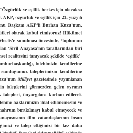
Özgürlük ve eşitlik herkes için olacaksa
 “
 AKP, özgürlük ve eşitlik için 22. yüzyılı
u Başkanı AKP’li Burhan Kuzu’nun,
gütleri olarak kabul etmiyoruz!
Hükümet
Meclis’e sunulması öncesinde, ‘toplumun
lan ‘Sivil Anayasa’nın taraflarından biri
l realitesini tanıyacak şekilde ‘eşitlik’
 Cumhurbaşkanlığı, talebimizin kendilerine
 sunduğumuz taleplerimizin kendilerine
uzu’nun
gazetesinde yayımlanan
Milliyet
erin taleplerini görmezden gelen ayrımcı
ük talepleri, önyargılara kurban edilecek
tlenme haklarımızın ihlal edilmemesini ve
n mahrum bırakılmayı kabul etmeyecek ve
ayasasının tüm vatandaşlarının insan
imizi ve talep ettiğimizi bir kez daha
t kimliği’ ibareleri eklenmelidir”
şeklinde