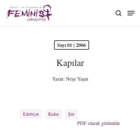
Skip
to
search
main
content
PDF olarak görüntüle
Sayı 01 | 2006
Kapılar
Yazar:
Neşe Yaşın
Edebiyat
Kadın
Şiir
PDF olarak görüntüle