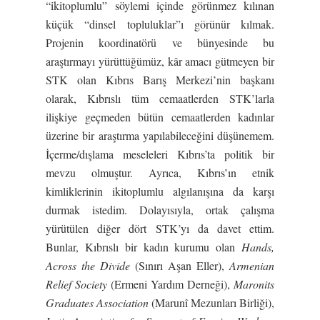
“ikitoplumlu” söylemi içinde görünmez kılınan
küçük “dinsel topluluklar”ı görünür kılmak.
Projenin koordinatörü ve bünyesinde bu
araştırmayı yürüttüğümüz, kâr amacı gütmeyen bir
STK olan Kıbrıs Barış Merkezi’nin başkanı
olarak, Kıbrıslı tüm cemaatlerden STK’larla
ilişkiye geçmeden bütün cemaatlerden kadınlar
üzerine bir araştırma yapılabileceğini düşünemem.
İçerme/dışlama meseleleri Kıbrıs’ta politik bir
mevzu olmuştur. Ayrıca, Kıbrıs’ın etnik
kimliklerinin ikitoplumlu algılanışına da karşı
durmak istedim. Dolayısıyla, ortak çalışma
yürütülen diğer dört STK’yı da davet ettim.
Bunlar, Kıbrıslı bir kadın kurumu olan
Hands,
Across the Divide
(Sınırı Aşan Eller),
Armenian
Relief Society
(Ermeni Yardım Derneği),
Maronits
Graduates Association
(Marunî Mezunları Birliği),