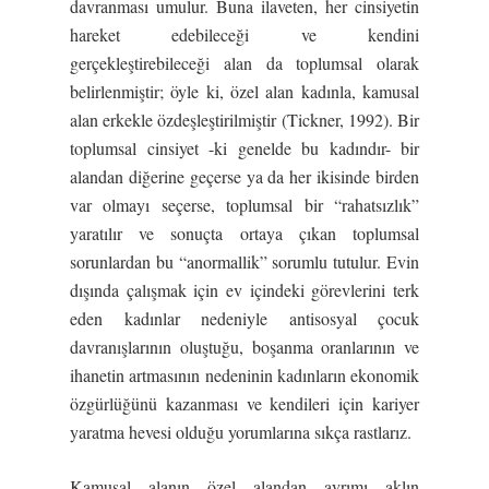
davranması umulur. Buna ilaveten, her cinsiyetin
hareket edebileceği ve kendini
gerçekleştirebileceği alan da toplumsal olarak
belirlenmiştir; öyle ki, özel alan kadınla, kamusal
alan erkekle özdeşleştirilmiştir (Tickner, 1992). Bir
toplumsal cinsiyet -ki genelde bu kadındır- bir
alandan diğerine geçerse ya da her ikisinde birden
var olmayı seçerse, toplumsal bir “rahatsızlık”
yaratılır ve sonuçta ortaya çıkan toplumsal
sorunlardan bu “anormallik” sorumlu tutulur. Evin
dışında çalışmak için ev içindeki görevlerini terk
eden kadınlar nedeniyle antisosyal çocuk
davranışlarının oluştuğu, boşanma oranlarının ve
ihanetin artmasının nedeninin kadınların ekonomik
özgürlüğünü kazanması ve kendileri için kariyer
yaratma hevesi olduğu yorumlarına sıkça rastlarız.
Kamusal alanın özel alandan ayrımı aklın