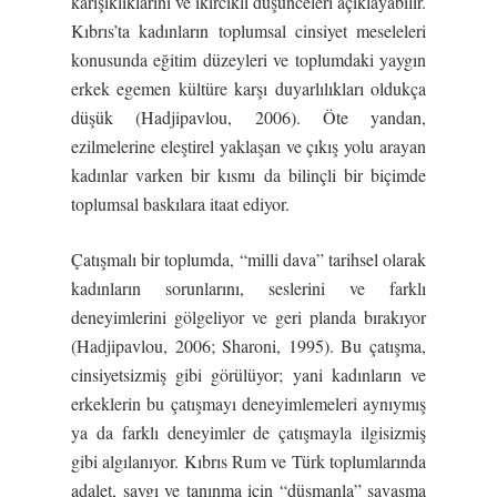
karışıklıklarını ve ikircikli düşünceleri açıklayabilir.
Kıbrıs’ta kadınların toplumsal cinsiyet meseleleri
konusunda eğitim düzeyleri ve toplumdaki yaygın
erkek egemen kültüre karşı duyarlılıkları oldukça
düşük (Hadjipavlou, 2006). Öte yandan,
ezilmelerine eleştirel yaklaşan ve çıkış yolu arayan
kadınlar varken bir kısmı da bilinçli bir biçimde
toplumsal baskılara itaat ediyor.
Çatışmalı bir toplumda, “milli dava” tarihsel olarak
kadınların sorunlarını, seslerini ve farklı
deneyimlerini gölgeliyor ve geri planda bırakıyor
(Hadjipavlou, 2006; Sharoni, 1995). Bu çatışma,
cinsiyetsizmiş gibi görülüyor; yani kadınların ve
erkeklerin bu çatışmayı deneyimlemeleri aynıymış
ya da farklı deneyimler de çatışmayla ilgisizmiş
gibi algılanıyor. Kıbrıs Rum ve Türk toplumlarında
adalet, saygı ve tanınma için “düşmanla” savaşma