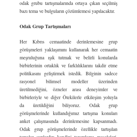
odak grubu tartışmalarında ortaya çıkan seçilmiş
bazı tema ve bulguların çözümlemesi yapılacaktır.
Odak Grup Tartı
ş
maları
Her Kıbrıs cemaatinde derinlemesine grup
görüşmeleri yaklaşımını kullanarak her cemaatin
meşruluğuna ışık tutmak ve belirli konularda
birbirlerinin ortaklık ve farklılıklarını takdir etme
politikasını geliştirmek istedik. Bilginin sadece
rasyonel bilimsel modeller üzerinden
üretilmediğini, özneler arası deneyimler ve
birbirleriyle ve diğer Ötekilerle etkileşim yoluyla
da üretildiğini biliyoruz. Odak grup
görüşmelerinde kullandığımız tartışma konuları
anket çalışmasında derinlemesine kapsanmadı.
Odak grup görüşmelerinde özellikle tartışılan
temalar şunlardır: kendini tanımlama meseleleri,