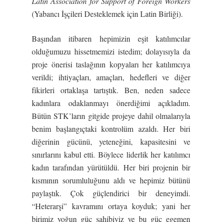
Latin Association for Support of Foreign Workers
(Yabancı İşçileri Desteklemek için Latin Birliği).
Başından itibaren hepimizin eşit katılımcılar
olduğumuzu hissetmemizi istedim; dolayısıyla da
proje önerisi taslağının kopyaları her katılımcıya
verildi; ihtiyaçları, amaçları, hedefleri ve diğer
fikirleri ortaklaşa tartıştık. Ben, neden sadece
kadınlara odaklanmayı önerdiğimi açıkladım.
Bütün STK’ların gitgide projeye dahil olmalarıyla
benim başlangıçtaki kontrolüm azaldı. Her biri
diğerinin gücünü, yeteneğini, kapasitesini ve
sınırlarını kabul etti. Böylece liderlik her katılımcı
kadın tarafından yürütüldü. Her biri projenin bir
kısmının sorumluluğunu aldı ve hepimiz bütünü
paylaştık. Çok güçlendirici bir deneyimdi.
“Heterarşi” kavramını ortaya koyduk; yani her
birimiz yoğun güç sahibiyiz ve bu güç egemen