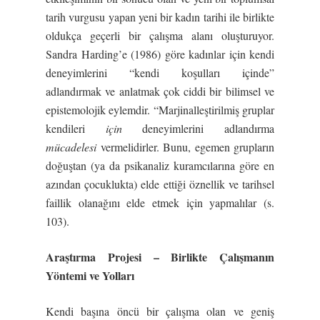
tarih vurgusu yapan yeni bir kadın tarihi ile birlikte
oldukça geçerli bir çalışma alanı oluşturuyor.
Sandra Harding’e (1986) göre kadınlar için kendi
deneyimlerini “kendi koşulları içinde”
adlandırmak ve anlatmak çok ciddi bir bilimsel ve
epistemolojik eylemdir. “Marjinalleştirilmiş gruplar
kendileri
için
deneyimlerini adlandırma
mücadelesi
vermelidirler. Bunu, egemen grupların
doğuştan (ya da psikanaliz kuramcılarına göre en
azından çocuklukta) elde ettiği öznellik ve tarihsel
faillik olanağını elde etmek için yapmalılar (s.
103).
Ara
ş
tırma Projesi – Birlikte Çalı
ş
manın
Yöntemi ve Yolları
Kendi başına öncü bir çalışma olan ve geniş