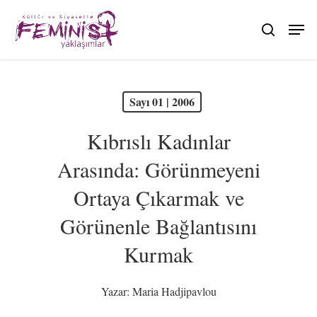
Skip
to
search
main
content
PDF olarak görüntüle
Sayı 01 | 2006
Kıbrıslı Kadınlar
Arasında: Görünmeyeni
Ortaya Çıkarmak ve
Görünenle Bağlantısını
Kurmak
Yazar:
Maria Hadjipavlou