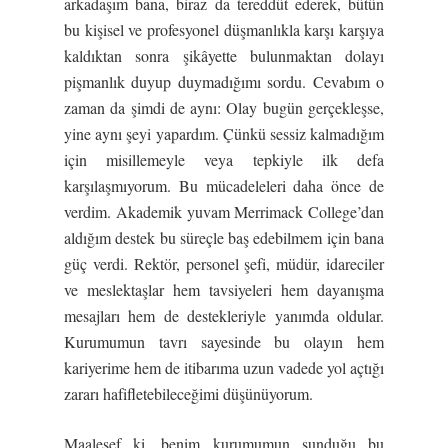
arkadaşım bana, biraz da tereddüt ederek, bütün
bu kişisel ve profesyonel düşmanlıkla karşı karşıya
kaldıktan sonra şikâyette bulunmaktan dolayı
pişmanlık duyup duymadığımı sordu. Cevabım o
zaman da şimdi de aynı: Olay bugün gerçekleşse,
yine aynı şeyi yapardım. Çünkü sessiz kalmadığım
için misillemeyle veya tepkiyle ilk defa
karşılaşmıyorum. Bu mücadeleleri daha önce de
verdim. Akademik yuvam Merrimack College’dan
aldığım destek bu süreçle baş edebilmem için bana
güç verdi. Rektör, personel şefi, müdür, idareciler
ve meslektaşlar hem tavsiyeleri hem dayanışma
mesajları hem de destekleriyle yanımda oldular.
Kurumumun tavrı sayesinde bu olayın hem
kariyerime hem de itibarıma uzun vadede yol açtığı
zararı hafifletebileceğimi düşünüyorum.
Maalesef ki, benim kurumumun sunduğu bu