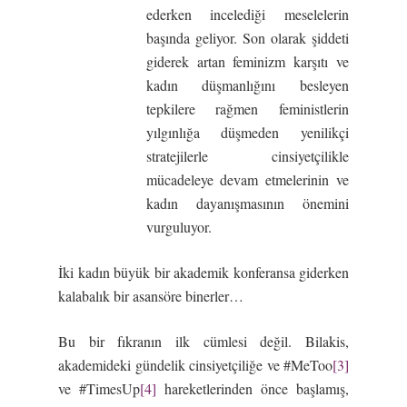
ederken incelediği meselelerin
başında geliyor. Son olarak şiddeti
giderek artan feminizm karşıtı ve
kadın düşmanlığını besleyen
tepkilere rağmen feministlerin
yılgınlığa düşmeden yenilikçi
stratejilerle cinsiyetçilikle
mücadeleye devam etmelerinin ve
kadın dayanışmasının önemini
vurguluyor.
İki kadın büyük bir akademik konferansa giderken
kalabalık bir asansöre binerler…
Bu bir fıkranın ilk cümlesi değil. Bilakis,
akademideki gündelik cinsiyetçiliğe ve #MeToo
[3]
ve #TimesUp
[4]
hareketlerinden önce başlamış,