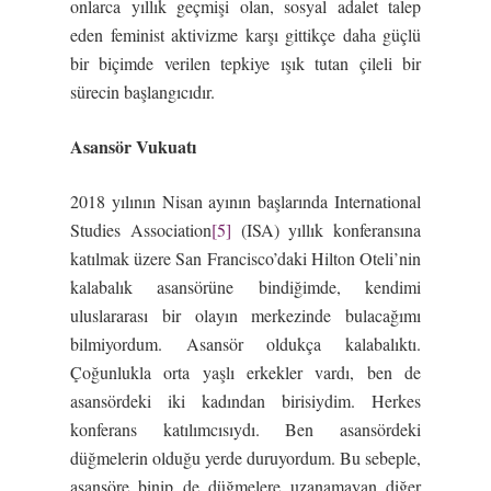
onlarca yıllık geçmişi olan, sosyal adalet talep
eden feminist aktivizme karşı gittikçe daha güçlü
bir biçimde verilen tepkiye ışık tutan çileli bir
sürecin başlangıcıdır.
Asansör Vukuatı
2018 yılının Nisan ayının başlarında International
Studies Association
[5]
(ISA) yıllık konferansına
katılmak üzere San Francisco’daki Hilton Oteli’nin
kalabalık asansörüne bindiğimde, kendimi
uluslararası bir olayın merkezinde bulacağımı
bilmiyordum. Asansör oldukça kalabalıktı.
Çoğunlukla orta yaşlı erkekler vardı, ben de
asansördeki iki kadından birisiydim. Herkes
konferans katılımcısıydı. Ben asansördeki
düğmelerin olduğu yerde duruyordum. Bu sebeple,
asansöre binip de düğmelere uzanamayan diğer