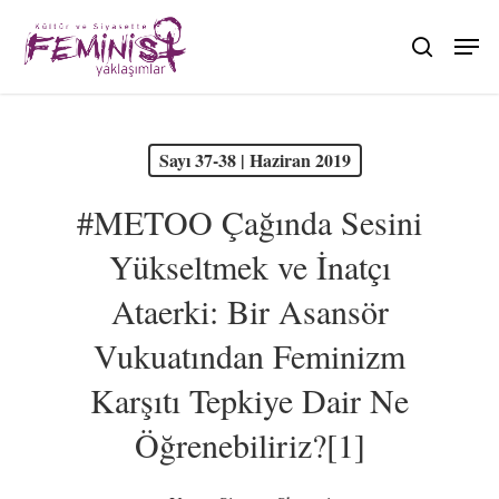
Skip
to
search
main
content
PDF olarak görüntüle
Sayı 37-38 | Haziran 2019
#METOO Çağında Sesini
Yükseltmek ve İnatçı
Ataerki: Bir Asansör
Vukuatından Feminizm
Karşıtı Tepkiye Dair Ne
Öğrenebiliriz?[1]