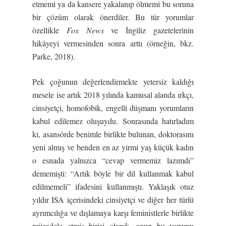
etmemi ya da kansere yakalanıp ölmemi bu soruna
bir çözüm olarak önerdiler. Bu tür yorumlar
özellikle
Fox News
ve İngiliz gazetelerinin
hikâyeyi vermesinden sonra arttı (örneğin, bkz.
Parke, 2018).
Pek çoğunun değerlendirmekte yetersiz kaldığı
mesele ise artık 2018 yılında kamusal alanda ırkçı,
cinsiyetçi, homofobik, engelli düşmanı yorumların
kabul edilemez oluşuydu. Sonrasında hatırladım
ki, asansörde benimle birlikte bulunan, doktorasını
yeni almış ve benden en az yirmi yaş küçük kadın
o esnada yalnızca “cevap vermemiz lazımdı”
dememişti: “Artık böyle bir dil kullanmak kabul
edilmemeli” ifadesini kullanmıştı. Yaklaşık otuz
yıldır ISA içerisindeki cinsiyetçi ve diğer her türlü
ayrımcılığa ve dışlamaya karşı feministlerle birlikte
mücadele etmiş birisi olarak, onun bu yorumu