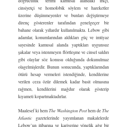
doğruculuk” terimi kamusal alandaki ırkçı,
cinsiyetçi ve homofobik söylem ve hareketler
üzerine düşünmeyenler ve bunları değiştirmeye
direnç gösterenler tarafından genelgeçer bir
bahane olarak yıllardır kullanılmakta. Lebow gibi
adamlar, konumlarından aldıkları güç ve imtiyaz
sayesinde kamusal alanda yaptıkları uygunsuz
şakalar veya istenmeyen flörtleşme ve cinsel saldırı
gibi olaylar söz konusu olduğunda dokunulmaz
olagelmişlerdir. Bunun sonucunda, yaptıklarından
ötürü hesap vermeleri istendiğinde, kendilerine
verilen ceza özür dilemek kadar basit olmasına
rağmen, kendilerini mağdur olarak gösterip
kıyameti kopartmaktadırlar.
Maalesef ki hem
The Washington Post
hem de
The
Atlantic
gazetelerinde yayımlanan makalelerde
Lebow’un itibarına ve kariyerine yönelik ağır bir