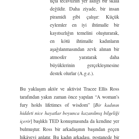
uçta tecavüzün yer aldığı bir skala
değildir. Daha ziyade, bir insan
piramidi gibi çalışır: Küçük
eylemler en iyi ihtimalle bir
kayıtsızlığın temelini oluşturarak,
en kötü ihtimalle kadınların
aşağılanmasından zevk alınan bir
atmosfer yaratarak daha
büyüklerinin gerçekleşmesine
destek olurlar (A.g.e.).
Bu yaklaşım aktör ve aktivist Tracee Ellis Ross
tarafından yakın zaman önce yapılan “A woman’s
fury holds lifetimes of wisdom” [
Bir kadının
hiddeti nice hayatlar boyunca kazanılmış bilgeliği
içerir
] başlıklı TED konuşmasında da kendine yer
bulmuştur. Ross bir arkadaşının başından geçen
hikâyeyi anlatır. Bu kadın arkadaşı, postanede bir