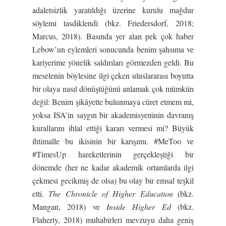
adaletsizlik yaratıldığı üzerine kurulu mağdur
söylemi tasdiklendi (bkz. Friedersdorf, 2018;
Marcus, 2018). Basında yer alan pek çok haber
Lebow’un eylemleri sonucunda benim şahsıma ve
kariyerime yönelik saldırıları görmezden geldi. Bu
meselenin böylesine ilgi çeken uluslararası boyutta
bir olaya nasıl dönüştüğünü anlamak çok mümkün
değil: Benim şikâyette bulunmaya cüret etmem mi,
yoksa ISA’in saygın bir akademisyeninin davranış
kurallarını ihlal ettiği kararı vermesi mi? Büyük
ihtimalle bu ikisinin bir karışımı. #MeToo ve
#TimesUp hareketlerinin gerçekleştiği bir
dönemde (her ne kadar akademik ortamlarda ilgi
çekmesi gecikmiş de olsa) bu olay bir emsal teşkil
etti.
The Chronicle of Higher Education
(bkz.
Mangan, 2018) ve
Inside Higher Ed
(bkz.
Flaherty, 2018) muhabirleri mevzuyu daha geniş