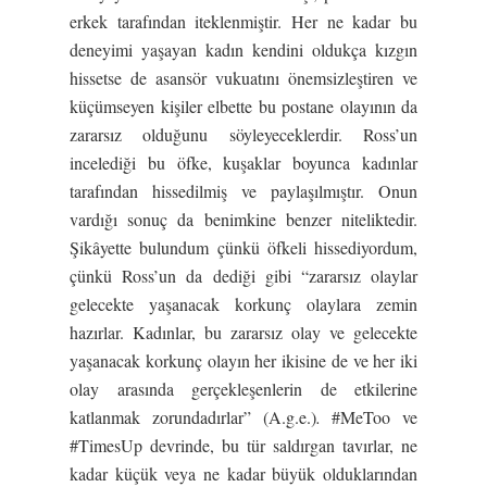
erkek tarafından iteklenmiştir. Her ne kadar bu
deneyimi yaşayan kadın kendini oldukça kızgın
hissetse de asansör vukuatını önemsizleştiren ve
küçümseyen kişiler elbette bu postane olayının da
zararsız olduğunu söyleyeceklerdir. Ross’un
incelediği bu öfke, kuşaklar boyunca kadınlar
tarafından hissedilmiş ve paylaşılmıştır. Onun
vardığı sonuç da benimkine benzer niteliktedir.
Şikâyette bulundum çünkü öfkeli hissediyordum,
çünkü Ross’un da dediği gibi “zararsız olaylar
gelecekte yaşanacak korkunç olaylara zemin
hazırlar. Kadınlar, bu zararsız olay ve gelecekte
yaşanacak korkunç olayın her ikisine de ve her iki
olay arasında gerçekleşenlerin de etkilerine
katlanmak zorundadırlar” (A.g.e.)
.
#MeToo ve
#TimesUp devrinde, bu tür saldırgan tavırlar, ne
kadar küçük veya ne kadar büyük olduklarından