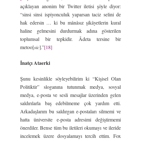
açıklayan anonim bir Twitter iletisi şöyle diyor:
“sinsi sinsi ispiyonculuk yaparsan taciz selini de
hak edersin … ki bu mânâsız şikâyetlerin kural
haline gelmesini durdurmak adına gösterilen
toplumsal bir tepkidir. Âdeta tersine bir
metoo[
sic
].”
[18]
İnatçı Ataerki
Şunu kesinlikle söyleyebilirim ki “Kişisel Olan
Politiktir” sloganına tutunmak medya, sosyal
medya, e-posta ve sesli mesajlar üzerinden gelen
saldırılarla baş edebilmeme çok yardım etti.
Arkadaşlarım bu saldırgan e-postaları silmemi ve
hatta üniversite e-posta adresimi değiştirmemi
önerdiler. Bense tüm bu iletileri okumayı ve ileride
incelemek üzere dosyalamayı tercih ettim. Fox