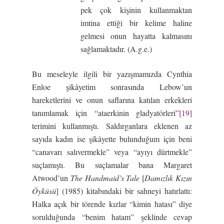
pek çok kişinin kullanmaktan
imtina ettiği bir kelime haline
gelmesi onun hayatta kalmasını
sağlamaktadır. (A.g.e.)
Bu meseleyle ilgili bir yazışmamızda Cynthia
Enloe şikâyetim sonrasında Lebow’un
hareketlerini ve onun saflarına katılan erkekleri
tanımlamak için “ataerkinin gladyatörleri”
[19]
terimini kullanmıştı. Saldırganlara eklenen az
sayıda kadın ise şikâyette bulunduğum için beni
“canavarı salıvermekle” veya “ayıyı dürtmekle”
suçlamıştı. Bu suçlamalar bana Margaret
Atwood’un
The Handmaid’s Tale
[
Damızlık Kızın
Öyküsü
] (1985) kitabındaki bir sahneyi hatırlattı:
Halka açık bir törende kızlar “kimin hatası” diye
sorulduğunda “benim hatam” şeklinde cevap