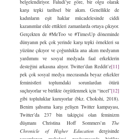
belgelendiriyor. Faludi’ye göre, bir olgu olarak
karşı tepki tarihsel bir akım. Genellikle de
kadınların eşit haklar mücadelesinde ciddi
kazanımlar elde ettikleri zamanlarda ortaya çıkıyor.
Gerçekten de #MeToo ve #TimesUp döneminde
dünyanın pek çok yerinde karşı tepki örnekleri su
yüzüne çıkıyor ve çoğunlukla ana akım medyanın
yardımını ve sosyal medyada faal erkeklerin
desteğini arkasına alıyor. Twitter’dan Reddit’e
[11]
pek çok sosyal medya mecrasında beyaz erkekler
feministleri toplumdaki sorunlardan ötürü
suçluyorlar ve birlikte örgütlenmek için “incel”
[12]
gibi topluluklar kuruyorlar (bkz. Chokshi, 2018).
Benim şahsıma karşı gelişen Twitter kampayası,
Twitter’da 237 bin takipçisi olan feminizm
düşmanı Christina Hoff Sommers’ın
The
Chronicle of Higher Education
dergisinde
yayımlanan makaleyi paylaşmasıyla birlikte