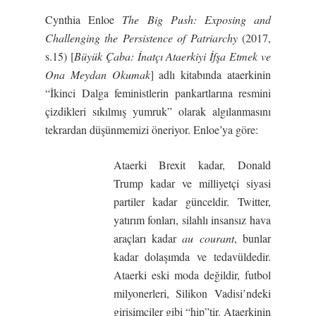
Cynthia Enloe
The Big Push: Exposing and
Challenging the Persistence of Patriarchy
(2017,
s.15) [
Büyük Çaba: İnatçı Ataerkiyi İfşa Etmek ve
Ona Meydan Okumak
] adlı kitabında ataerkinin
“İkinci Dalga feministlerin pankartlarına resmini
çizdikleri sıkılmış yumruk” olarak algılanmasını
tekrardan düşünmemizi öneriyor. Enloe’ya göre:
Ataerki Brexit kadar, Donald
Trump kadar ve milliyetçi siyasi
partiler kadar günceldir. Twitter,
yatırım fonları, silahlı insansız hava
araçları kadar
au courant
, bunlar
kadar dolaşımda ve tedavüldedir.
Ataerki eski moda değildir, futbol
milyonerleri, Silikon Vadisi’ndeki
girişimciler gibi “hip”tir. Ataerkinin