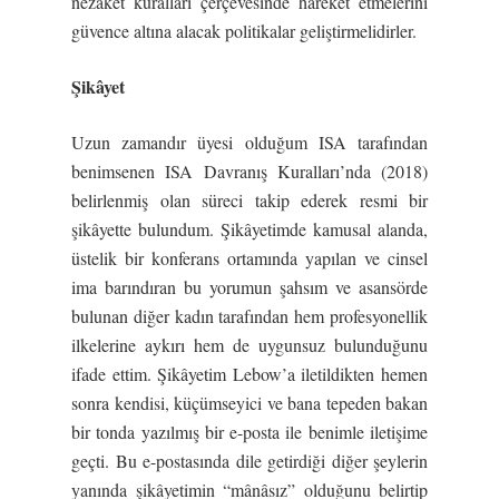
nezaket kuralları çerçevesinde hareket etmelerini
güvence altına alacak politikalar geliştirmelidirler.
Şikâyet
Uzun zamandır üyesi olduğum ISA tarafından
benimsenen ISA Davranış Kuralları’nda (2018)
belirlenmiş olan süreci takip ederek resmi bir
şikâyette bulundum. Şikâyetimde kamusal alanda,
üstelik bir konferans ortamında yapılan ve cinsel
ima barındıran bu yorumun şahsım ve asansörde
bulunan diğer kadın tarafından hem profesyonellik
ilkelerine aykırı hem de uygunsuz bulunduğunu
ifade ettim. Şikâyetim Lebow’a iletildikten hemen
sonra kendisi, küçümseyici ve bana tepeden bakan
bir tonda yazılmış bir e-posta ile benimle iletişime
geçti. Bu e-postasında dile getirdiği diğer şeylerin
yanında şikâyetimin “mânâsız” olduğunu belirtip