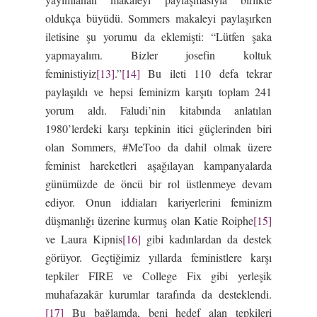
oldukça büyüdü. Sommers makaleyi paylaşırken
iletisine şu yorumu da eklemişti: “Lütfen şaka
yapmayalım. Bizler josefin koltuk
feministiyiz
[13]
.”
[14]
Bu ileti 110 defa tekrar
paylaşıldı ve hepsi feminizm karşıtı toplam 241
yorum aldı. Faludi’nin kitabında anlatılan
1980’lerdeki karşı tepkinin itici güçlerinden biri
olan Sommers, #MeToo da dahil olmak üzere
feminist hareketleri aşağılayan kampanyalarda
günümüzde de öncü bir rol üstlenmeye devam
ediyor. Onun iddiaları kariyerlerini feminizm
düşmanlığı üzerine kurmuş olan Katie Roiphe
[15]
ve Laura Kipnis
[16]
gibi kadınlardan da destek
görüyor. Geçtiğimiz yıllarda feministlere karşı
tepkiler FIRE ve College Fix gibi yerleşik
muhafazakâr kurumlar tarafında da desteklendi.
[17]
Bu bağlamda, beni hedef alan tepkileri