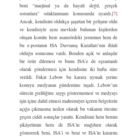
beni “marjinal ya da hayali değil, gerçek
sorunlara” odaklanmam konusunda uyardı.
[7]
Ancak, kendisini oldukça şaşırtan bir gelişme oldu
ve kendisiyle aynı mevkide bulunan kişilerden
oluşan komite hem asansördeki yorumun hem de
bu e-postanın ISA Davranış Kuralları’nın ihlali
olduğu sonucuna vardı. Benden açık ve anlaşılır
bir özür dilemesi ve bunu ISA’e de eşzamanlı
olarak göndermesi için kendisine iki hafta süre
verildi. Fakat Lebow bu karara uymak yerine
konuyu medyanın gündemine taşıdı. Lebow’un
sürecin gizliliğine saygı göstermemesi ve medyayı
işin içine dahil etmesi mahremiyet içeren belgelerin
açığa çıkmasına neden olarak bu vakanın ötesine
geçen ciddi sonuçlar yarattı. Kendisini hem benim
şikâyetimin hem de ISA’in mağduru olarak
göstererek beni, ISA’i ve beni ve ISA’in kararını