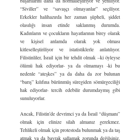
başarılarını daha da normalleştiriyor ve yeniliyor.
“Siviller” ve “savaşçı olmayanlar” seçiliyor.
Erkekler halihazırda her zaman şüpheli, şiddet
olasılığı insan etinde saklanmış durumda.
Kadınların ve çocukların hayatlarının birey olarak
ve kişisel anlamda olarak yok olması
kitleselleştiriliyor ve istatistiklerle anlatılıyor.
Filistinliler, İsrail için bir tehdit olmak –ki öyleyse
ölümü hak ediyorlar- ya da olmamayı -ki bu
nedenle “ateşkes” ya da daha da zor bulunan
“barış” kılıfına bürünmüş süregiden sömürgeciliği
hak ediyorlar- tercih edebilir durumdaymış gibi
sunuluyorlar.
Ancak, Filistin’de devrimci ya da İsrail “düşmanı”
olmak için elinize silah almanız gerekmez.
Tehlikeli olmak için protestoda bulunmak ya da taş
atmak ya da bayrak sallamak zorunda değilsiniz.