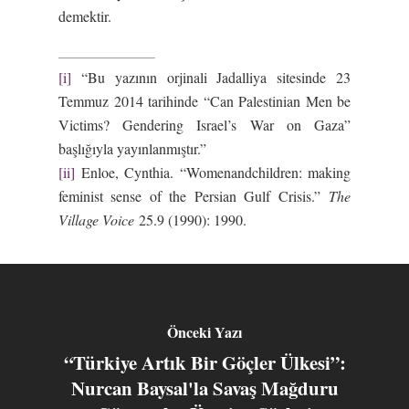
demektir.
[i]
“Bu yazının orjinali Jadalliya sitesinde 23
Temmuz 2014 tarihinde “Can Palestinian Men be
Victims? Gendering Israel’s War on Gaza”
başlığıyla yayınlanmıştır.”
[ii]
Enloe, Cynthia. “Womenandchildren: making
feminist sense of the Persian Gulf Crisis.”
The
Village Voice
25.9 (1990): 1990.
Önceki Yazı
“Türkiye Artık Bir Göçler Ülkesi”:
Nurcan Baysal'la Savaş Mağduru