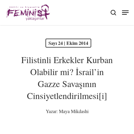
Skip
to
search
main
content
PDF olarak görüntüle
Sayı 24 | Ekim 2014
Filistinli Erkekler Kurban
Olabilir mi? İsrail’in
Gazze Savaşının
Cinsiyetlendirilmesi[i]
Yazar:
Maya Mikdashi