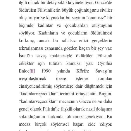
ilgili olarak bir detay sıklıkla yineleniyor: Gazze’de
öldürülen Filistinlilerin büyük çoğunluğunu siviller
oluşturuyor ve kaynaklar bu sayının “orantısız” bir
biçimde kadınlar ve çocuklardan oluştuğunu
söylüyor. Kadınların ve çocukların öldürülmesi
korkunç, ancak bu rahatsız edici gerçeklerin
tekrarlanması esnasında gözden kaçan bir şey var:
İsrail’in savaş makinesiyle öldürülen Filistinli
erkekler için tutulan kamusal yas. Cynthia
Enloe
[ii]
1990 yılında Körfez Savaşı’nı
meşrulaştırmak üzere işleme konulan
cinsiyetlendirilmiş söylemlere dair düşünmek için
“kadınlarveçocuklar” terimini ortaya attı. Bugün,
“kadınlarveçocuklar” mecazının Gazze ile ve daha
genel olarak Filistin’le ilişkili olarak nasıl dolaşıma
sokulduğunun farkında olmamız gerekiyor. Bu
mecaz birçok söylemsel başarı elde ediyor,