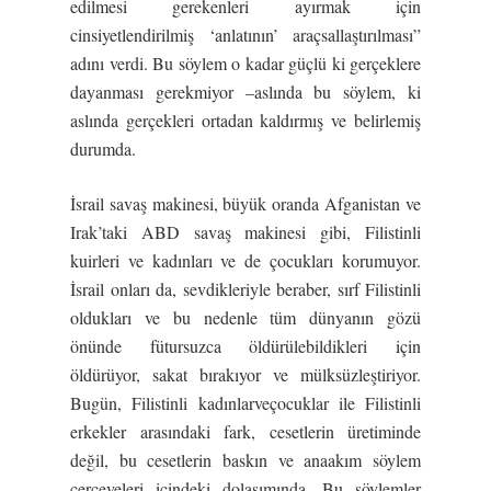
edilmesi gerekenleri ayırmak için
cinsiyetlendirilmiş ‘anlatının’ araçsallaştırılması”
adını verdi. Bu söylem o kadar güçlü ki gerçeklere
dayanması gerekmiyor –aslında bu söylem, ki
aslında gerçekleri ortadan kaldırmış ve belirlemiş
durumda.
İsrail savaş makinesi, büyük oranda Afganistan ve
Irak’taki ABD savaş makinesi gibi, Filistinli
kuirleri ve kadınları ve de çocukları korumuyor.
İsrail onları da, sevdikleriyle beraber, sırf Filistinli
oldukları ve bu nedenle tüm dünyanın gözü
önünde fütursuzca öldürülebildikleri için
öldürüyor, sakat bırakıyor ve mülksüzleştiriyor.
Bugün, Filistinli kadınlarveçocuklar ile Filistinli
erkekler arasındaki fark, cesetlerin üretiminde
değil, bu cesetlerin baskın ve anaakım söylem
çerçeveleri içindeki dolaşımında. Bu söylemler