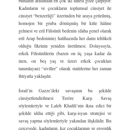
bunların arasından en çok iki tanesi göze çarpıyor:
Kadınların ve çocukların toplumsal cinsiyet ile
cinsiyet “benzerliği” üzerinden bir araya getirilmiş,
homojen bir gruba dönüşmüş bir kitle hâline
gelmesi ve eril Filistinli bedenin (daha genel olarak
eril Arap bedeninin) halihazırda her daim tehlikeli
olduğu fikrinin yeniden üretilmesi. Dolayısıyla,
erkek Filistinlilerin (bazen on üç yaşa kadar da
inen, on beş yaş ve üzeri erkek çocukları
tanımlayan) “siviller” olarak statülerine her zaman
ihtiyatla yaklaşılır.
İsrail’in Gazze’deki savaşının bu şekilde
cinsiyetlendirilmesi Teröre Karşı Savaş
söylemleriyle ve Laleh Khalili’nin ikna edici bir
şekilde iddia ettiği gibi, karşı-isyan stratejisi ve
savaş yapma söylemleriyle yakından ilişkilidir. Bu
çerçevede, kadınların, kız çocuklarının ve ergenlik