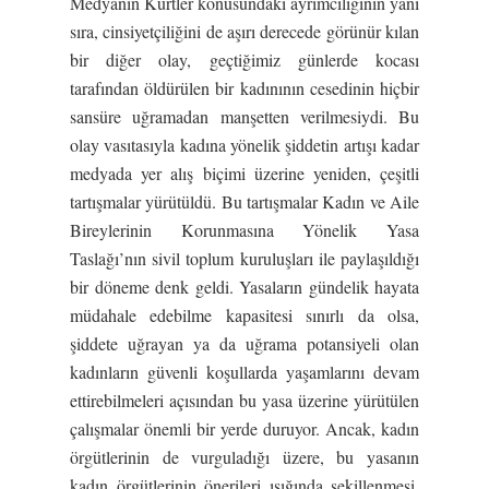
Medyanın Kürtler konusundaki ayrımcılığının yanı
sıra, cinsiyetçiliğini de aşırı derecede görünür kılan
bir diğer olay, geçtiğimiz günlerde kocası
tarafından öldürülen bir kadınının cesedinin hiçbir
sansüre uğramadan manşetten verilmesiydi. Bu
olay vasıtasıyla kadına yönelik şiddetin artışı kadar
medyada yer alış biçimi üzerine yeniden, çeşitli
tartışmalar yürütüldü. Bu tartışmalar Kadın ve Aile
Bireylerinin Korunmasına Yönelik Yasa
Taslağı’nın sivil toplum kuruluşları ile paylaşıldığı
bir döneme denk geldi. Yasaların gündelik hayata
müdahale edebilme kapasitesi sınırlı da olsa,
şiddete uğrayan ya da uğrama potansiyeli olan
kadınların güvenli koşullarda yaşamlarını devam
ettirebilmeleri açısından bu yasa üzerine yürütülen
çalışmalar önemli bir yerde duruyor. Ancak, kadın
örgütlerinin de vurguladığı üzere, bu yasanın
kadın örgütlerinin önerileri ışığında şekillenmesi,