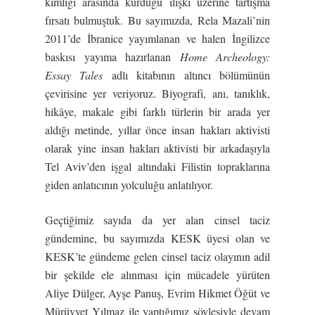
kimliği arasında kurduğu ilişki üzerine tartışma
fırsatı bulmuştuk. Bu sayımızda, Rela Mazali’nin
2011’de İbranice yayımlanan ve halen İngilizce
baskısı yayıma hazırlanan
Home Archeology:
Essay Tales
adlı kitabının altıncı bölümünün
çevirisine yer veriyoruz. Biyografi, anı, tanıklık,
hikâye, makale gibi farklı türlerin bir arada yer
aldığı metinde, yıllar önce insan hakları aktivisti
olarak yine insan hakları aktivisti bir arkadaşıyla
Tel Aviv’den işgal altındaki Filistin topraklarına
giden anlatıcının yolculuğu anlatılıyor.
Geçtiğimiz sayıda da yer alan cinsel taciz
gündemine, bu sayımızda KESK üyesi olan ve
KESK’te gündeme gelen cinsel taciz olayının adil
bir şekilde ele alınması için mücadele yürüten
Aliye Dülger, Ayşe Panuş, Evrim Hikmet Öğüt ve
Mürüvvet Yılmaz ile yaptığımız söyleşiyle devam