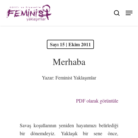
Skip
to
search
main
content
PDF olarak görüntüle
Sayı 15 | Ekim 2011
Merhaba
Yazar:
Feminist Yaklaşımlar
PDF olarak görüntüle
Savaş koşullarının yeniden hayatımızı belirlediği
bir dönemdeyiz. Yaklaşık bir sene önce,