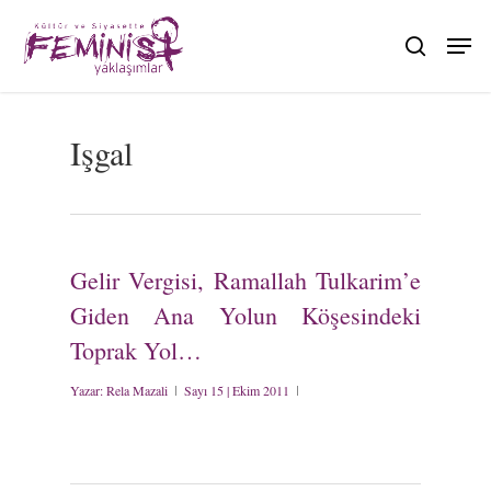
Skip
to
search
main
content
Işgal
Gelir Vergisi, Ramallah Tulkarim’e
Giden Ana Yolun Köşesindeki
Toprak Yol…
Yazar:
Rela Mazali
Sayı 15 | Ekim 2011