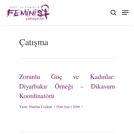
Skip
to
search
main
content
Çatışma
Zorunlu Göç ve Kadınlar:
Diyarbakır Örneği – Dikasum
Koordinatörü
Yazar:
Handan Coşkun
Özel Sayı | 2008