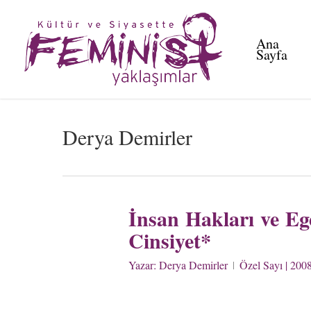
Skip
to
Ana
main
Sayfa
content
Derya Demirler
İnsan Hakları ve E
Cinsiyet*
Yazar:
Derya Demirler
Özel Sayı | 200