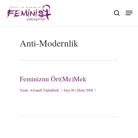
Skip
to
search
main
content
Anti-Modernlik
Feminizmi Ört(Me)Mek
Yazar:
Afsaneh Najmabadi
Sayı 06 | Ekim 2008