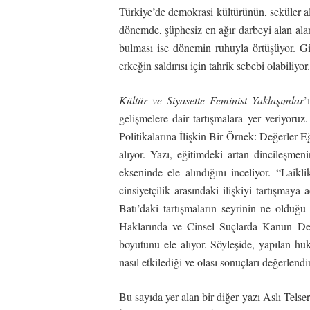
Türkiye’de demokrasi kültürünün, seküler ala
dönemde, şüphesiz en ağır darbeyi alan alan
bulması ise dönemin ruhuyla örtüşüyor. G
erkeğin saldırısı için tahrik sebebi olabiliy
Kültür ve Siyasette Feminist Yaklaşımlar
’
gelişmelere dair tartışmalara yer veriyor
Politikalarına İlişkin Bir Örnek: Değerler E
alıyor. Yazı, eğitimdeki artan dincileşmen
ekseninde ele alındığını inceliyor. “Laikli
cinsiyetçilik arasındaki ilişkiyi tartışmaya
Batı’daki tartışmaların seyrinin ne olduğu
Haklarında ve Cinsel Suçlarda Kanun Deği
boyutunu ele alıyor. Söyleşide, yapılan huku
nasıl etkilediği ve olası sonuçları değerlendir
Bu sayıda yer alan bir diğer yazı Aslı Tel