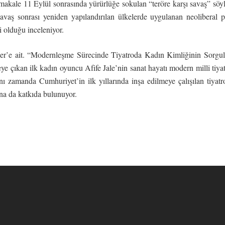
i makale 11 Eylül sonrasında yürürlüğe sokulan “teröre karşı savaş” sö
vaş sonrası yeniden yapılandırılan ülkelerde uygulanan neoliberal po
ri olduğu inceleniyor.
çer’e ait. “Modernleşme Sürecinde Tiyatroda Kadın Kimliğinin Sorgul
e çıkan ilk kadın oyuncu Afife Jale’nin sanat hayatı modern milli tiy
aynı zamanda Cumhuriyet’in ilk yıllarında inşa edilmeye çalışılan tiyatr
na da katkıda bulunuyor.