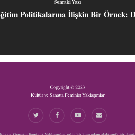
Sonraki Yazı
tim Politikalarına İlişkin Bir Örnek: D
Copyright © 2023
Kültür ve Sanatta Feminist Yaklaşımlar
twitter
facebook
youtube
email
tür ve Siyasette Feminist Yaklaşımlar, yılda bir kere çıkan elektronik bir dergi