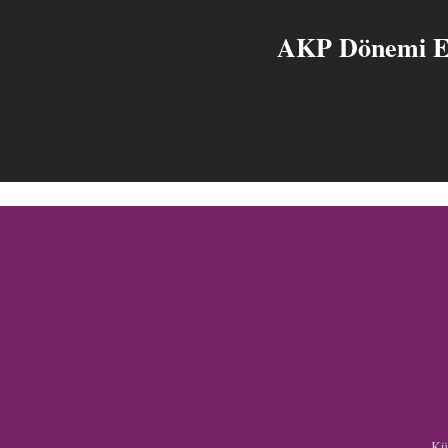
AKP Dönemi Eği
Kül