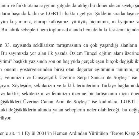
nın ve farklı olana saygının gitgide daraldığı bu dönemde cinsiyetçi şid
ların başında kadın ve LGBTİ+ hakları geliyor. Şiddetin sıradanlaşmas
iyim kuşamımız, oturup kalkışımız, yürüyüş biçimimiz, makyajımız ve
or. Bu tahrik sebepleri hem toplumsal alanda hem de hukuk sistemi içinde 
ın 33. sayısında sekülarizm tartışmasının en çok yaşandığı alanları
uz. Bu sayımızda yer alan ilk yazıda Özlem Tunçel eğitim alanı üzeri
ğitimi” başlıklı yazısında son on beş yılda gerçekleşen birçok değişiklikt
in önemli göstergelerinden birisi olan değerler eğitiminin tanımını, 
k, Feminizm ve Cinsiyetçilik Üzerine Serpil Sancar ile Söyleşi” ise l
 açıyor. Söyleşide, sekülarizm ve laiklik terimlerinin Türkiye bağlamında/
 ve laiklik, sekülerizm ve feminizm üzerine bir tartışmanın niçin ön
şiklikleri Üzerine Canan Arın ile Söyleşi” ise kadınlara, LGBTİ+’
ki değişikliklerin altında yatan sebeplerin neler olabileceği, bu değiş
iliyor.
seren’e ait. “11 Eylül 2001’in Hemen Ardından Yürütülen ‘Teröre Karşı 