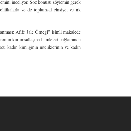
ylemini inceliyor. Söz konusu söylemin gerek
litikalarla ve de toplumsal cinsiyet ve ırk
anması: Afife Jale Örneği” isimli makalede
atronun kurumsallaşma hamleleri bağlamında
ocu kadın kimliğinin niteliklerinin ve kadın