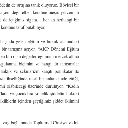
detin de artışına tanık oluyoruz. Böylesi bir
ı yeni değil elbet, kendine meşruiyet zemini
 de içtiğimiz sigara… her an herhangi bir
kendine taraf bulabiliyor.
n başında gelen eğitim ve hukuk alanındaki
ne bir tartışma açıyor. “AKP Dönemi Eğitim
en biri olan değerler eğitimini mercek altına
uygulanma biçimini ve hangi tür tartışmalar
aiklik ve sekülarizm karşıtı politikalar ile
tarihselliğinde nasıl bir anlam ifade ettiği,
emli olabileceği üzerinde duruluyor. “Kadın
lara ve çocuklara yönelik şiddetin hukuki
ikliklerin içinden geçtiğimiz şiddet iklimini
Savaş’ bağlamında Toplumsal Cinsiyet ve Irk