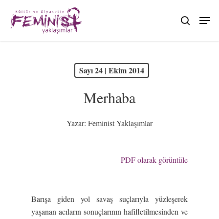
Skip
to
search
main
content
PDF olarak görüntüle
Sayı 24 | Ekim 2014
Merhaba
Yazar:
Feminist Yaklaşımlar
PDF olarak görüntüle
Barışa giden yol savaş suçlarıyla yüzleşerek
yaşanan acıların sonuçlarının hafifletilmesinden ve