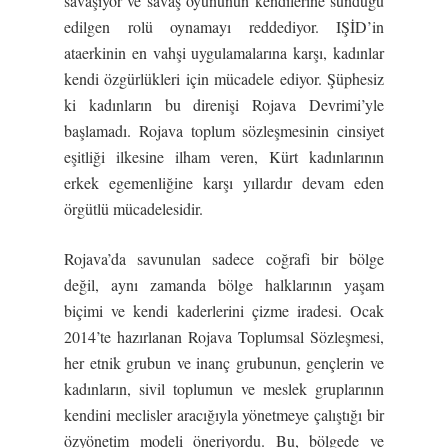
savaşıyor ve savaş oyununun kendilerine sunduğu
edilgen rolü oynamayı reddediyor. IŞİD’in
ataerkinin en vahşi uygulamalarına karşı, kadınlar
kendi özgürlükleri için mücadele ediyor. Şüphesiz
ki kadınların bu direnişi Rojava Devrimi’yle
başlamadı. Rojava toplum sözleşmesinin cinsiyet
eşitliği ilkesine ilham veren, Kürt kadınlarının
erkek egemenliğine karşı yıllardır devam eden
örgütlü mücadelesidir.
Rojava’da savunulan sadece coğrafi bir bölge
değil, aynı zamanda bölge halklarının yaşam
biçimi ve kendi kaderlerini çizme iradesi. Ocak
2014’te hazırlanan Rojava Toplumsal Sözleşmesi,
her etnik grubun ve inanç grubunun, gençlerin ve
kadınların, sivil toplumun ve meslek gruplarının
kendini meclisler aracığıyla yönetmeye çalıştığı bir
özyönetim modeli öneriyordu. Bu, bölgede ve