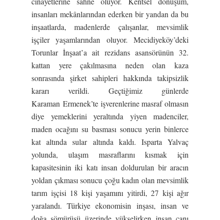
cinayetlerine sahne oluyor. Kentsel dönüşüm,
insanları mekânlarından ederken bir yandan da bu
inşaatlarda, madenlerde çalışanlar, mevsimlik
işçiler yaşamlarından oluyor. Mecidiyeköy’deki
Torunlar İnşaat’a ait rezidans asansörünün 32.
kattan yere çakılmasına neden olan kaza
sonrasında şirket sahipleri hakkında takipsizlik
kararı verildi. Geçtiğimiz günlerde
Karaman Ermenek’te işverenlerine masraf olmasın
diye yemeklerini yeraltında yiyen madenciler,
maden ocağını su basması sonucu yerin binlerce
kat altında sular altında kaldı. Isparta Yalvaç
yolunda, ulaşım masraflarını kısmak için
kapasitesinin iki katı insan doldurulan bir aracın
yoldan çıkması sonucu çoğu kadın olan mevsimlik
tarım işçisi 18 kişi yaşamını yitirdi, 27 kişi ağır
yaralandı. Türkiye ekonomisin inşası, insan ve
doğa sömürüsü üzerinde yükselirken insan canı