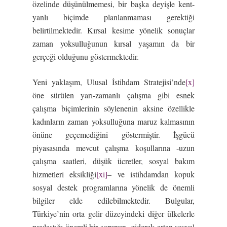
özelinde düşünülmemesi, bir başka deyişle kent-
yanlı biçimde planlanmaması gerektiği
belirtilmektedir. Kırsal kesime yönelik sonuçlar
zaman yoksulluğunun kırsal yaşamın da bir
gerçeği olduğunu göstermektedir.
Yeni yaklaşım, Ulusal İstihdam Stratejisi’nde
[x]
öne sürülen yarı-zamanlı çalışma gibi esnek
çalışma biçimlerinin söylenenin aksine özellikle
kadınların zaman yoksulluğuna maruz kalmasının
önüne geçemediğini göstermiştir. İşgücü
piyasasında mevcut çalışma koşullarına -uzun
çalışma saatleri, düşük ücretler, sosyal bakım
hizmetleri eksikliği
[xi]
– ve istihdamdan kopuk
sosyal destek programlarına yönelik de önemli
bilgiler elde edilebilmektedir. Bulgular,
Türkiye’nin orta gelir düzeyindeki diğer ülkelerle
paylaştığı önemli bir sorunun -giderek artan sosyal