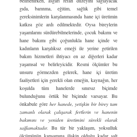
belirlenirken, asgari refah düzeyini sağlayacak
gıda, barınma, eğitim, sağlık gibi temel
gereksinimlerin karşılanmasında hane içi üretimin
katkısı göz ardı edilmektedir. Oysa bireylerin
yaşamlarını sürdürebilmelerinde, çocuk bakımı ve
hane bakımı gibi çoğunlukla hane içinde ve
kadınların karşılıksız emeği ile yerine getirilen
bakım hizmetleri ihtiyacı en az diğerleri kadar
yaşamsal ve belirleyicidir. Resmi ölçümler bu
unsuru görmezden gelerek, hane içi üretim
faaliyetleri için gerekli olan emeğin, kaynağın, her
koşulda tüm hanelerde sınırsız biçimde
bulunduğunu örtük bir biçimde varsayar. Bu
önkabule göre
her hanede, yetişkin bir birey tam
zamanlı olarak çalışarak fertlerin ve hanenin
bakımını ve yeniden üretimini sürekli olarak
sağlamaktadır.
Bu tür bir yaklaşım, yoksulluk
ölçümünün kapsamına ilişkin olduğu kadar salt