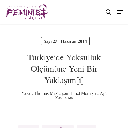
Skip
to
search
main
content
PDF olarak görüntüle
Sayı 23 | Haziran 2014
Türkiye’de Yoksulluk
Ölçümüne Yeni Bir
Yaklaşım[i]
Yazar:
Thomas Masterson, Emel Memiş ve Ajit
Zacharias