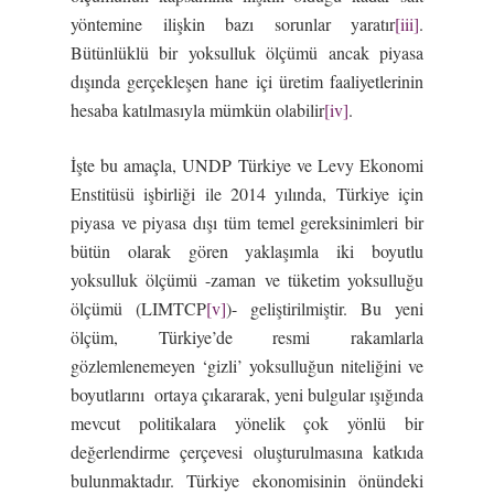
yöntemine ilişkin bazı sorunlar yaratır
[iii]
.
Bütünlüklü bir yoksulluk ölçümü ancak piyasa
dışında gerçekleşen hane içi üretim faaliyetlerinin
hesaba katılmasıyla mümkün olabilir
[iv]
.
İşte bu amaçla, UNDP Türkiye ve Levy Ekonomi
Enstitüsü işbirliği ile 2014 yılında, Türkiye için
piyasa ve piyasa dışı tüm temel gereksinimleri bir
bütün olarak gören yaklaşımla iki boyutlu
yoksulluk ölçümü -zaman ve tüketim yoksulluğu
ölçümü (LIMTCP
[v]
)- geliştirilmiştir. Bu yeni
ölçüm, Türkiye’de resmi rakamlarla
gözlemlenemeyen ‘gizli’ yoksulluğun niteliğini ve
boyutlarını ortaya çıkararak, yeni bulgular ışığında
mevcut politikalara yönelik çok yönlü bir
değerlendirme çerçevesi oluşturulmasına katkıda
bulunmaktadır. Türkiye ekonomisinin önündeki