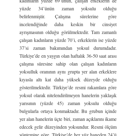
kadınların yüzde 69’unun, çalışan erkeklerin de
yüzde 34’ünün zaman yoksulu olduğu
belirlenmiştir. Çalışma sürelerine göre
incelendiğinde daha keskin bir cinsiyet
ayrışmasının olduğu görülmektedir. Tam zamanlı
çalışan kadınların yüzde 70’i, erkeklerin ise yüzde
37’si zaman bakımından yoksul durumdadır.
Türkiye’de en yaygın olan haftalık 36-50 saat arası
çalışma süresine sahip olan çalışan kadınların
yoksulluk oranının aynı grupta yer alan erkeklere
kıyasla altı kat daha yüksek düzeyde olduğu
gösterilmektedir. Türkiye’de resmi rakamlara göre
yoksul olarak nitelendirilmeyen hanelerin yaklaşık
yarısının (yüzde 45) zaman yoksulu olduğu
bulgularla ortaya konmaktadır. Bu grubun içinde
yer alan hanelerin üçte biri, zaman açıklarını ikame
edecek gelir düzeyinden yoksundur. Resmi ölçüm
yöntemine göre, Türkiye’de her yüz haneden 24’ü