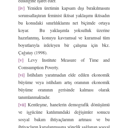
edildiğine işaret eder.
[iv]
Yeniden üretimin kapsam dışı bırakılmasını
sorunsallaştıran feminist iktisat yaklaşımı iktisadın
bu konudaki sınırlılıklarını net biçimde ortaya
koyar. Bu yaklaşımla yoksulluk üzerine
hazırlanmış, konuyu kavramsal ve kuramsal tüm
boyutlarıyla irdeleyen bir çalışma için bkz.
Çağatay (1998).
[v]
Levy Institute Measure of Time and
Comsumption Poverty.
[vi]
İstihdam yaratmadan elde edilen ekonomik
büyüme veya istihdam artış oranının ekonomik
büyüme oranının gerisinde kalması olarak
tanımlanmaktadır.
[vii]
Kentleşme, hanelerin demografik dönüşümü
ve işgücüne katılımındaki değişimler sonucu
sosyal bakım ihtiyaçlarının artması ve bu
ihtiyaçların karşılanmasına yönelik sağlanan sosyal