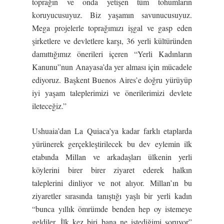
toprağın ve onda yetişen tüm tohumların
koruyucusuyuz. Biz yaşamın savunucusuyuz.
Mega projelerle toprağımızı işgal ve gasp eden
şirketlere ve devletlere karşı, 36 yerli kültüründen
damıttığımız önerileri içeren “Yerli Kadınların
Kanunu”nun Anayasa’da yer alması için mücadele
ediyoruz. Başkent Buenos Aires’e doğru yürüyüp
iyi yaşam taleplerimizi ve önerilerimizi devlete
ileteceğiz.”
Ushuaia’dan La Quiaca’ya kadar farklı etaplarda
yürünerek gerçekleştirilecek bu dev eylemin ilk
etabında Millan ve arkadaşları ülkenin yerli
köylerini birer birer ziyaret ederek halkın
taleplerini dinliyor ve not alıyor. Millan’ın bu
ziyaretler sırasında tanıştığı yaşlı bir yerli kadın
“bunca yıllık ömrümde benden hep oy istemeye
geldiler. İlk kez biri bana ne istediğimi soruyor”