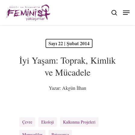
Skip
to
search
main
content
PDF olarak görüntüle
Sayı 22 | Şubat 2014
İyi Yaşam: Toprak, Kimlik
ve Mücadele
Yazar:
Akgün İlhan
Çevre
Ekoloji
Kalkınma Projeleri
Mapuçeliler
Patagonya