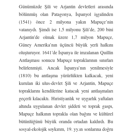
Günümüzde Şili ve Arjantin devletleri arasında
bölünmüş olan Patagonya, İspanyol işgalinden
(1541) önce 2 milyona yakın Mapuçe’nin
vatanıydı. Şimdi ise 1,5 milyonu Şili’de, 200 bini
Arjantin’de olmak üzere 1,7 milyon Mapuçe,
Güney Amerika’nın üçüncü büyük yerli halkını
oluşturuyor. 1641’de İspanya ile imzalanan Quillin
Antlaşması sonucu Mapuçe topraklarının sınırları
belirlenmişti. Ancak İspanya’nın yenilmesiyle
(1810) bu antlaşma yürürlükten kalkacak, yeni
kurulan iki ulus-devlet Şili ve Arjantin, Mapuçe
topraklarını kendilerine katacak yeni antlaşmaları
geçerli kılacaktı. Hıristiyanlık ve uygarlık yaftaları
altında uygulanan devlet şiddeti ve toprak gaspı,
Mapuçe halkının toprakla olan bağını ve kültürel
bütünlüğünü büyük oranda ortadan kaldırdı. Bu
sosyal-ekolojik soykırım, 19. yy.ın sonlarına doğru