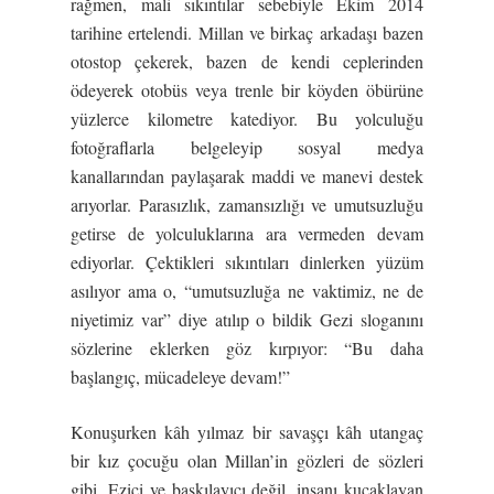
rağmen, mali sıkıntılar sebebiyle Ekim 2014
tarihine ertelendi. Millan ve birkaç arkadaşı bazen
otostop çekerek, bazen de kendi ceplerinden
ödeyerek otobüs veya trenle bir köyden öbürüne
yüzlerce kilometre katediyor. Bu yolculuğu
fotoğraflarla belgeleyip sosyal medya
kanallarından paylaşarak maddi ve manevi destek
arıyorlar. Parasızlık, zamansızlığı ve umutsuzluğu
getirse de yolculuklarına ara vermeden devam
ediyorlar. Çektikleri sıkıntıları dinlerken yüzüm
asılıyor ama o, “umutsuzluğa ne vaktimiz, ne de
niyetimiz var” diye atılıp o bildik Gezi sloganını
sözlerine eklerken göz kırpıyor: “Bu daha
başlangıç, mücadeleye devam!”
Konuşurken kâh yılmaz bir savaşçı kâh utangaç
bir kız çocuğu olan Millan’in gözleri de sözleri
gibi. Ezici ve baskılayıcı değil, insanı kucaklayan