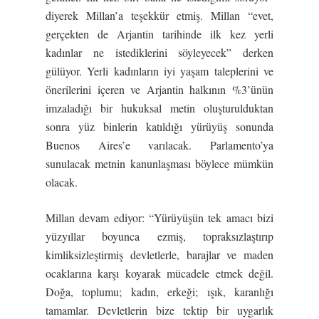
diyerek Millan’a teşekkür etmiş. Millan “evet,
gerçekten de Arjantin tarihinde ilk kez yerli
kadınlar ne istediklerini söyleyecek” derken
gülüyor. Yerli kadınların iyi yaşam taleplerini ve
önerilerini içeren ve Arjantin halkının %3’ünün
imzaladığı bir hukuksal metin oluşturulduktan
sonra yüz binlerin katıldığı yürüyüş sonunda
Buenos Aires’e varılacak. Parlamento’ya
sunulacak metnin kanunlaşması böylece mümkün
olacak.
Millan devam ediyor: “Yürüyüşün tek amacı bizi
yüzyıllar boyunca ezmiş, topraksızlaştırıp
kimliksizleştirmiş devletlerle, barajlar ve maden
ocaklarına karşı koyarak mücadele etmek değil.
Doğa, toplumu; kadın, erkeği; ışık, karanlığı
tamamlar. Devletlerin bize tektip bir uygarlık