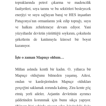
topraklarında petrol çıkarma ve madencilik
faaliyetleri, soya tarımı ve bu sektörleri besleyecek
enerjiyi ve suyu sağlayan baraj ve HES inşaatları
Patagonya’nın ormanlarını yok edip toprağı, suyu
ve halkını zehirlemeye devam ediyor. Yani
yüzyıllardır devletin yürüttüğü soykırım, çokuluslu
şirketlerin de katılımıyla küresel bir boyut
kazanıyor.
İş
te o zaman Mapuçe oldum…
Millan aslında kentli bir kadın. O, yıllarca bir
Mapuçe olduğunu bilmeden yaşamış. Ailesi,
ondan ve kardeşlerinden Mapuçe oldukları
gerçeğini saklamak zorunda kalmış. Zira kente göç
etmiş yerli aileler, Arjantin devletinin ayrımcı
şiddetinden korunmak için bunu sıkça yapıyor.
“Ninem bizi şehirde ziyaret eder, köyündeki doğa