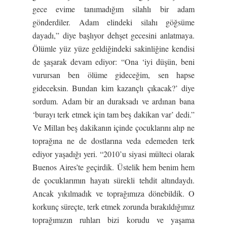
gece evime tanımadığım silahlı bir adam
gönderdiler. Adam elindeki silahı göğsüme
dayadı,” diye başlıyor dehşet gecesini anlatmaya.
Ölümle yüz yüze geldiğindeki sakinliğine kendisi
de şaşarak devam ediyor: “Ona ‘iyi düşün, beni
vurursan ben ölüme gideceğim, sen hapse
gideceksin. Bundan kim kazançlı çıkacak?’ diye
sordum. Adam bir an duraksadı ve ardınan bana
‘burayı terk etmek için tam beş dakikan var’ dedi.”
Ve Millan beş dakikanın içinde çocuklarını alıp ne
toprağına ne de dostlarına veda edemeden terk
ediyor yaşadığı yeri. “2010’u siyasi mülteci olarak
Buenos Aires’te geçirdik. Üstelik hem benim hem
de çocuklarımın hayatı sürekli tehdit altındaydı.
Ancak yıkılmadık ve toprağımıza dönebildik. O
korkunç süreçte, terk etmek zorunda bırakıldığımız
toprağımızın ruhları bizi korudu ve yaşama