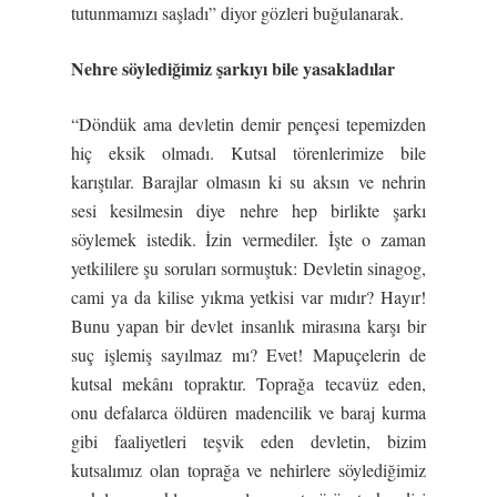
tutunmamızı saşladı” diyor gözleri buğulanarak.
Nehre söyledi
ğ
imiz
ş
arkıyı bile yasakladılar
“Döndük ama devletin demir pençesi tepemizden
hiç eksik olmadı. Kutsal törenlerimize bile
karıştılar. Barajlar olmasın ki su aksın ve nehrin
sesi kesilmesin diye nehre hep birlikte şarkı
söylemek istedik. İzin vermediler. İşte o zaman
yetkililere şu soruları sormuştuk: Devletin sinagog,
cami ya da kilise yıkma yetkisi var mıdır? Hayır!
Bunu yapan bir devlet insanlık mirasına karşı bir
suç işlemiş sayılmaz mı? Evet! Mapuçelerin de
kutsal mekânı topraktır. Toprağa tecavüz eden,
onu defalarca öldüren madencilik ve baraj kurma
gibi faaliyetleri teşvik eden devletin, bizim
kutsalımız olan toprağa ve nehirlere söylediğimiz