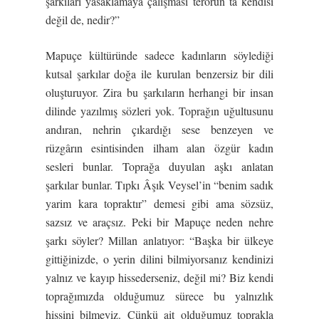
şarkıları yasaklamaya çalışması terörün ta kendisi
değil de, nedir?”
Mapuçe kültüründe sadece kadınların söylediği
kutsal şarkılar doğa ile kurulan benzersiz bir dili
oluşturuyor. Zira bu şarkıların herhangi bir insan
dilinde yazılmış sözleri yok. Toprağın uğultusunu
andıran, nehrin çıkardığı sese benzeyen ve
rüzgârın esintisinden ilham alan özgür kadın
sesleri bunlar. Toprağa duyulan aşkı anlatan
şarkılar bunlar. Tıpkı Âşık Veysel’in “benim sadık
yarim kara topraktır” demesi gibi ama sözsüz,
sazsız ve araçsız. Peki bir Mapuçe neden nehre
şarkı söyler? Millan anlatıyor: “Başka bir ülkeye
gittiğinizde, o yerin dilini bilmiyorsanız kendinizi
yalnız ve kayıp hissederseniz, değil mi? Biz kendi
toprağımızda olduğumuz sürece bu yalnızlık
hissini bilmeyiz. Çünkü ait olduğumuz toprakla