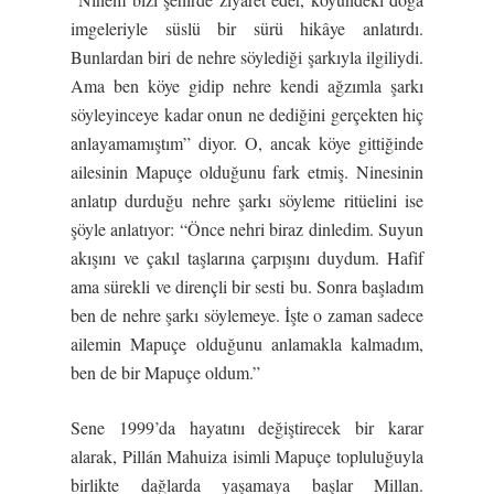
imgeleriyle süslü bir sürü hikâye anlatırdı.
Bunlardan biri de nehre söylediği şarkıyla ilgiliydi.
Ama ben köye gidip nehre kendi ağzımla şarkı
söyleyinceye kadar onun ne dediğini gerçekten hiç
anlayamamıştım” diyor. O, ancak köye gittiğinde
ailesinin Mapuçe olduğunu fark etmiş. Ninesinin
anlatıp durduğu nehre şarkı söyleme ritüelini ise
şöyle anlatıyor: “Önce nehri biraz dinledim. Suyun
akışını ve çakıl taşlarına çarpışını duydum. Hafif
ama sürekli ve dirençli bir sesti bu. Sonra başladım
ben de nehre şarkı söylemeye. İşte o zaman sadece
ailemin Mapuçe olduğunu anlamakla kalmadım,
ben de bir Mapuçe oldum.”
Sene 1999’da hayatını değiştirecek bir karar
alarak, Pillán Mahuiza isimli Mapuçe topluluğuyla
birlikte dağlarda yaşamaya başlar Millan.