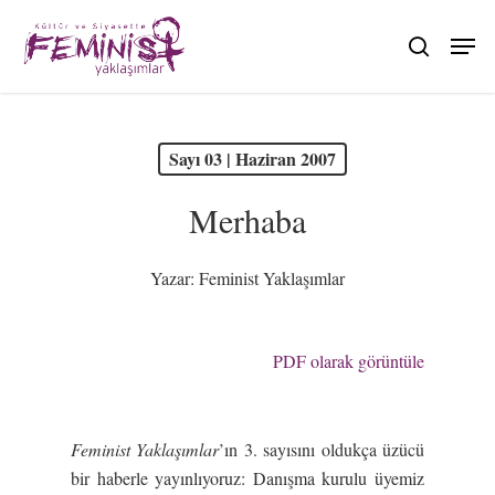
Skip
to
search
main
content
PDF olarak görüntüle
Sayı 03 | Haziran 2007
Merhaba
Yazar:
Feminist Yaklaşımlar
PDF olarak görüntüle
Feminist Yakla
ş
ımlar
’ın 3. sayısını oldukça üzücü
bir haberle yayınlıyoruz: Danışma kurulu üyemiz