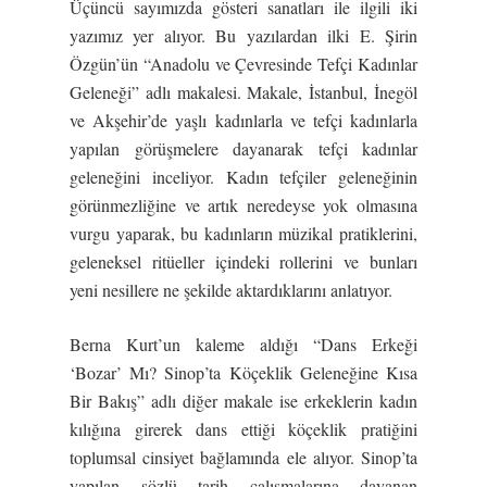
Üçüncü sayımızda gösteri sanatları ile ilgili iki
yazımız yer alıyor. Bu yazılardan ilki E. Şirin
Özgün’ün “Anadolu ve Çevresinde Tefçi Kadınlar
Geleneği” adlı makalesi. Makale, İstanbul, İnegöl
ve Akşehir’de yaşlı kadınlarla ve tefçi kadınlarla
yapılan görüşmelere dayanarak tefçi kadınlar
geleneğini inceliyor. Kadın tefçiler geleneğinin
görünmezliğine ve artık neredeyse yok olmasına
vurgu yaparak, bu kadınların müzikal pratiklerini,
geleneksel ritüeller içindeki rollerini ve bunları
yeni nesillere ne şekilde aktardıklarını anlatıyor.
Berna Kurt’un kaleme aldığı “Dans Erkeği
‘Bozar’ Mı? Sinop’ta Köçeklik Geleneğine Kısa
Bir Bakış” adlı diğer makale ise erkeklerin kadın
kılığına girerek dans ettiği köçeklik pratiğini
toplumsal cinsiyet bağlamında ele alıyor. Sinop’ta
yapılan sözlü tarih çalışmalarına dayanan