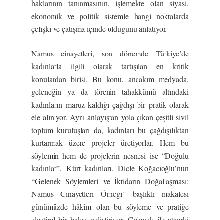
haklarının tanınmasının, işlemekte olan siyasi,
ekonomik ve politik sistemle hangi noktalarda
çelişki ve çatışma içinde olduğunu anlatıyor.
Namus cinayetleri, son dönemde Türkiye’de
kadınlarla ilgili olarak tartışılan en kritik
konulardan birisi. Bu konu, anaakım medyada,
geleneğin ya da törenin tahakkümü altındaki
kadınların maruz kaldığı çağdışı bir pratik olarak
ele alınıyor. Aynı anlayıştan yola çıkan çeşitli sivil
toplum kuruluşları da, kadınları bu çağdışılıktan
kurtarmak üzere projeler üretiyorlar. Hem bu
söylemin hem de projelerin nesnesi ise “Doğulu
kadınlar”, Kürt kadınları. Dicle Koğacıoğlu’nun
“Gelenek Söylemleri ve İktidarın Doğallaşması:
Namus Cinayetleri Örneği” başlıklı makalesi
günümüzde hâkim olan bu söyleme ve pratiğe
eleştirel bir bakış geliştiriyor. Gelenek ile ataerki