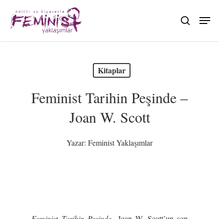
Skip
to
search
main
content
Kitaplar
Feminist Tarihin Peşinde –
Joan W. Scott
Yazar:
Feminist Yaklaşımlar
Feminist Tarihin Peşinde,
Joan W. Scott’un son