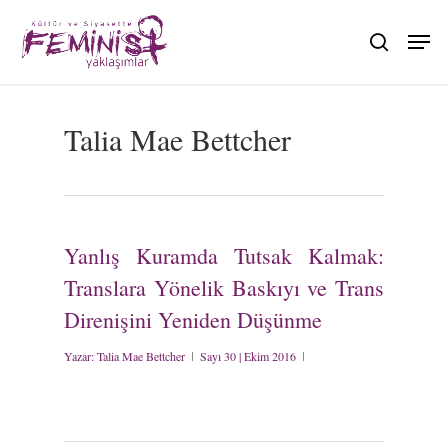
Skip
to
search
main
content
Talia Mae Bettcher
Yanlış Kuramda Tutsak Kalmak:
Translara Yönelik Baskıyı ve Trans
Direnişini Yeniden Düşünme
Yazar:
Talia Mae Bettcher
Sayı 30 | Ekim 2016