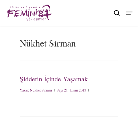
Skip
to
search
main
content
Nükhet Sirman
Şiddetin İçinde Yaşamak
Yazar:
Nükhet Sirman
Sayı 21 | Ekim 2013