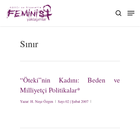
Skip
to
search
main
content
Sınır
“Öteki”nin Kadını: Beden ve
Milliyetçi Politikalar*
Yazar:
H. Neşe Özgen
Sayı 02 | Şubat 2007