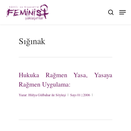
Skip
to
search
main
content
Sığınak
Hukuka Rağmen Yasa, Yasaya
Rağmen Uygulama:
Yazar:
Hülya Gülbahar ile Söyleşi
Sayı 01 | 2006