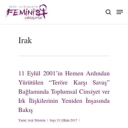
Skip
to
search
main
content
Irak
11 Eylül 2001’in Hemen Ardından
Yürütülen “Teröre Karşı Savaş”
Bağlamında Toplumsal Cinsiyet ver
Irk İlişkilerinin Yeniden İnşasında
Bakış
Yazar:
Aslı Telseren
Sayı 33 | Ekim 2017