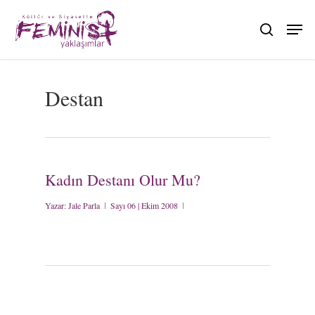
Skip
to
search
main
content
Destan
Kadın Destanı Olur Mu?
Yazar:
Jale Parla
Sayı 06 | Ekim 2008