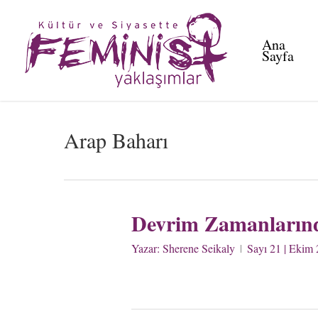
Skip
to
Ana
main
Sayfa
content
Arap Baharı
Devrim Zamanlarınd
Yazar:
Sherene Seikaly
Sayı 21 | Ekim