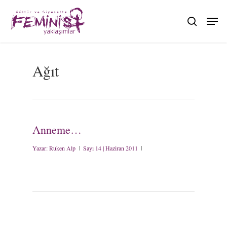
Skip
to
search
main
content
Ağıt
Anneme…
Yazar:
Ruken Alp
Sayı 14 | Haziran 2011