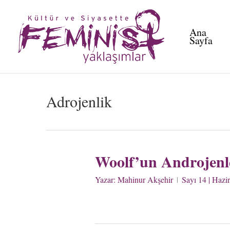
Skip
to
Ana
main
Sayfa
content
Adrojenlik
Woolf’un Androjenl
Yazar:
Mahinur Akşehir
Sayı 14 | Hazi