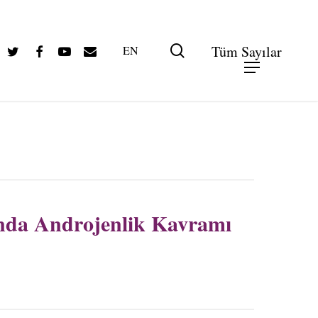
Twitter
Facebook
Youtube
Email
search
Tüm Sayılar
EN
unda Androjenlik Kavramı