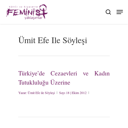
Skip
to
search
main
content
Ümit Efe Ile Söyleşi
Türkiye’de Cezaevleri ve Kadın
Tutukluluğu Üzerine
Yazar:
Ümit Efe ile Söyleşi
Sayı 18 | Ekim 2012