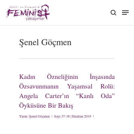
Skip
to
search
main
content
Şenel Göçmen
Kadın Özneliğinin İnşasında
Özsavunmanın Yaşamsal Rolü:
Angela Carter’ın “Kanlı Oda”
Öyküsüne Bir Bakış
Yazar:
Şenel Göçmen
Sayı 37-38 | Haziran 2019