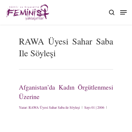
Skip
to
search
main
content
RAWA Üyesi Sahar Saba
Ile Söyleşi
Afganistan’da Kadın Örgütlenmesi
Üzerine
Yazar:
RAWA Üyesi Sahar Saba ile Söyleşi
Sayı 01 | 2006