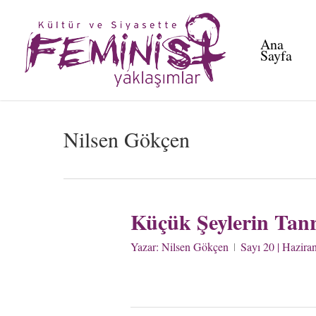
Skip
to
Ana
main
Sayfa
content
Nilsen Gökçen
Küçük Şeylerin Tanr
Yazar:
Nilsen Gökçen
Sayı 20 | Hazira