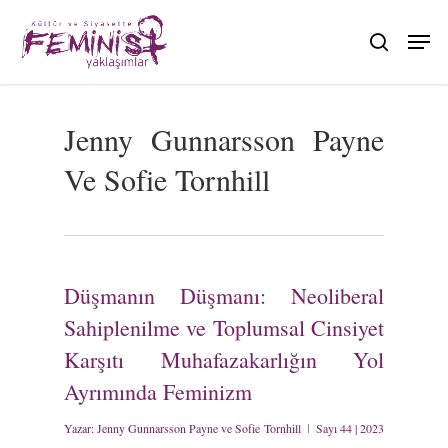
Skip
to
search
main
content
Jenny Gunnarsson Payne
Ve Sofie Tornhill
Düşmanın Düşmanı: Neoliberal
Sahiplenilme ve Toplumsal Cinsiyet
Karşıtı Muhafazakarlığın Yol
Ayrımında Feminizm
Yazar:
Jenny Gunnarsson Payne ve Sofie Tornhill
Sayı 44 | 2023