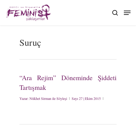
Skip
to
search
main
content
Suruç
“Ara Rejim” Döneminde Şiddeti
Tartışmak
Yazar:
Nükhet Sirman ile Söyleşi
Sayı 27 | Ekim 2015