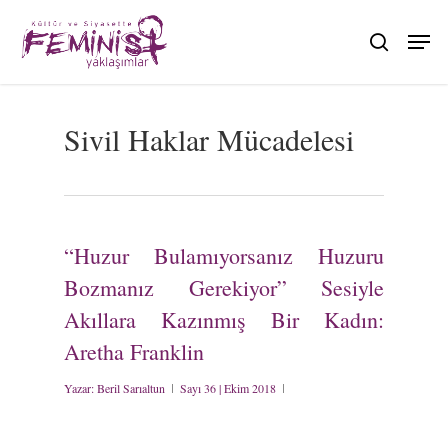
Skip
to
search
main
content
Sivil Haklar Mücadelesi
“Huzur Bulamıyorsanız Huzuru
Bozmanız Gerekiyor” Sesiyle
Akıllara Kazınmış Bir Kadın:
Aretha Franklin
Yazar:
Beril Sarıaltun
Sayı 36 | Ekim 2018