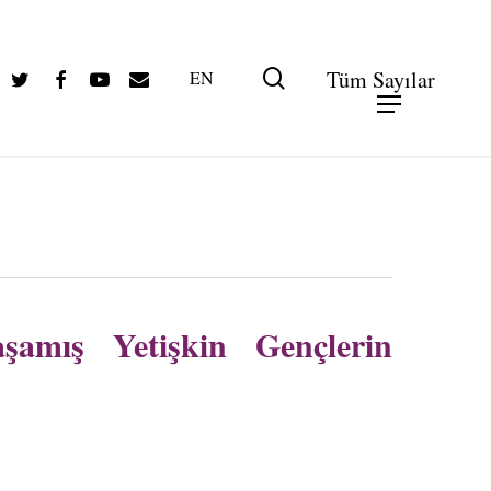
Twitter
Facebook
Youtube
Email
search
Tüm Sayılar
EN
şamış Yetişkin Gençlerin