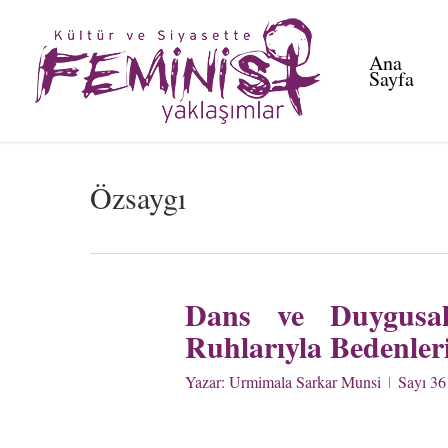
Skip
to
Ana
main
Sayfa
content
Özsaygı
Dans ve Duygusal
Ruhlarıyla Bedenleri
Yazar:
Urmimala Sarkar Munsi
Sayı 36