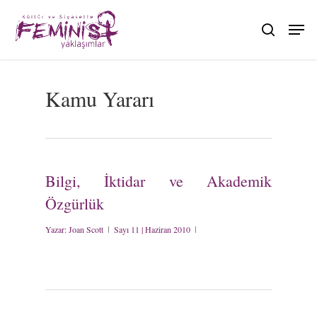
Skip
to
search
main
content
Kamu Yararı
Bilgi, İktidar ve Akademik
Özgürlük
Yazar:
Joan Scott
Sayı 11 | Haziran 2010