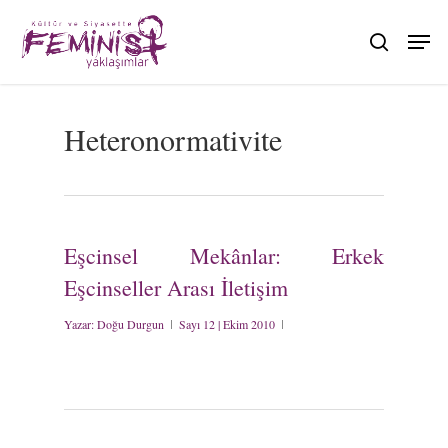
Skip
to
search
main
content
Heteronormativite
Eşcinsel Mekânlar: Erkek
Eşcinseller Arası İletişim
Yazar:
Doğu Durgun
Sayı 12 | Ekim 2010