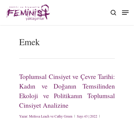
Skip
to
search
main
content
Emek
Toplumsal Cinsiyet ve Çevre Tarihi:
Kadın ve Doğanın Temsilinden
Ekoloji ve Politikanın Toplumsal
Cinsiyet Analizine
Yazar:
Melissa Leach ve Cathy Green
Sayı 43 | 2022